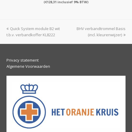
(
€
128,31
inclusief 9% BTW)
previous
next
Quick System module B2 wit
BHV verbandtrommel Basis
post:
post:
t.b.v. verbandkoffer KL8222
(incl. kleurenwijzer)
Privacy statement
Algemene Voorwaarden