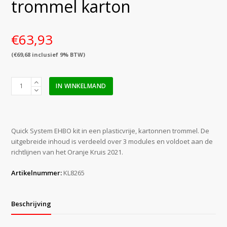
trommel karton
€
63,93
(
€
69,68
inclusief 9% BTW)
Verbandkoffer
IN WINKELMAND
Quick
System
Oranje
Kruis
Quick System EHBO kit in een plasticvrije, kartonnen trommel. De
2021
uitgebreide inhoud is verdeeld over 3 modules en voldoet aan de
trommel
richtlijnen van het Oranje Kruis 2021.
karton
aantal
Artikelnummer:
KL8265
Beschrijving