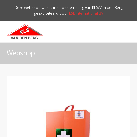
Deze webshop wordt met toestemming van KLS/Van den Berg
geëxploiteerd door
ESE International BV
O
Mo
M
Webshop