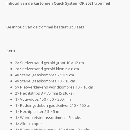
Inhoud van de kartonnen Quick System OK 2021 trommel
De inhoud van de trommel bestaat uit 3 sets
Set 1
2× Snelverband gerold groot 10 × 12 cm
2× Snelverband gerold klein 6 × 8 cm
4× Steriel gaaskompres 7,5 × 5 cm
4× Steriel gaaskompres 10 × 10 cm
5× Niet-verklevend wondkompres 10 × 10 cm
2× Hechtstrips 3 × 75 mm (5 stuks)
1× Vouwdoos 150 × 50 × 200 mm
1× Reddingsdeken goud/zilver 210 × 160 cm
1× Hechtpleister 2,5 × 5 m
1× Wondpleister assortiment 15 stuks
1× Allesknipper
1× Wondpleisters textiel 10 × 6 cm, 10 stuks