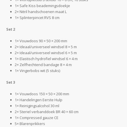
1× Safe Kiss beademingsdoekje
2× Nitril handschoenen maat L
1× Splinterpincet RVS 8 cm
Set 2
1× Vouwdoos 90 × 50 × 200 mm
2× Ideaal/universeel windsel 8 × 5 m
2× Ideaal/universeel windsel 6 × 5 m
1× Elastisch hydrofiel windsel 6 × 4 m
2× Zelfhechtend bandage 8 × 4 m
1× Vingerbobs wit (5 stuks)
Set 3
1× Vouwdoos 150 × 50 × 200 mm
1× Handelingen Eerste Hulp
1× Reinigingsalcohol 30 ml
2× Steriel verbanddoek BR 40 × 60 cm
1× Compressed gauze CE
5× Blarenprikkers