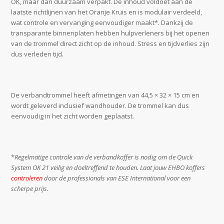
OK, maar dan duurzaam verpakt. De inhoud voldoet aan de
laatste richtlijnen van het Oranje Kruis en is modulair verdeeld,
wat controle en vervanging eenvoudiger maakt*. Dankzij de
transparante binnenplaten hebben hulpverleners bij het openen
van de trommel direct zicht op de inhoud. Stress en tijdverlies zijn
dus verleden tijd.
De verbandtrommel heeft afmetingen van 44,5 × 32 × 15 cm en
wordt geleverd inclusief wandhouder. De trommel kan dus
eenvoudig in het zicht worden geplaatst.
*
Regelmatige controle van de verbandkoffer is nodig om de Quick
System OK 21 veilig en doeltreffend te houden. Laat jouw EHBO koffers
controleren
door de professionals van ESE International voor een
scherpe prijs.