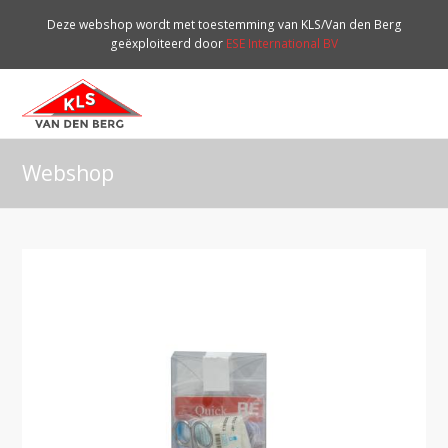
Deze webshop wordt met toestemming van KLS/Van den Berg
geëxploiteerd door
ESE International BV
O
Mo
M
Webshop