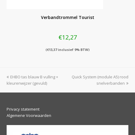
Verbandtrommel Tourist
€
12,27
(
€
13,37
inclusief 9% BTW)
previous
next
EHBO tas blauw B vulling +
Quick System (module A5) rood
post:
post:
kleurenwijzer (gevuld)
snelverbanden
Privacy statement
Algemene Voorwaarden