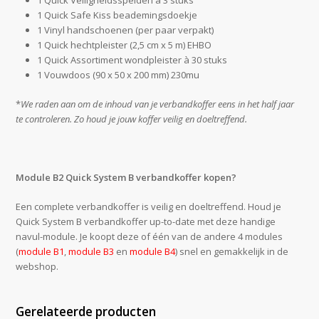
1 Quick Veiligheidsspelden à 3 stuks
1 Quick Safe Kiss beademingsdoekje
1 Vinyl handschoenen (per paar verpakt)
1 Quick hechtpleister (2,5 cm x 5 m) EHBO
1 Quick Assortiment wondpleister à 30 stuks
1 Vouwdoos (90 x 50 x 200 mm) 230mu
*
We raden aan om de inhoud van je verbandkoffer eens in het half jaar
te controleren. Zo houd je jouw koffer veilig en doeltreffend.
Module B2 Quick System B verbandkoffer kopen?
Een complete verbandkoffer is veilig en doeltreffend. Houd je
Quick System B verbandkoffer up-to-date met deze handige
navul-module. Je koopt deze of één van de andere 4 modules
(
module B1
,
module B3
en
module B4
) snel en gemakkelijk in de
webshop.
Gerelateerde producten