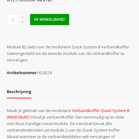
(
€
12,11
inclusief 9% BTW)
Quick
IN WINKELMAND
System
module
B2
wit
Module B2 (wit) voor de modulaire Quick System B verbandkoffer.
t.b.v.
Samengesteld om de tweede module van de verbandkoffer te
verbandkoffer
vervangen.
KL8222
aantal
Artikelnummer:
KL8224
Beschrijving
Maak je gebruik van de modulaire
Verbandkoffer Quick System B
(Medi Multi)
? Houd je verbandkoffer dan eenvoudig up-to-date
met deze handige navul-module. De navulset bevat alle
verbandmaterialen uit module 2 van de Quick System koffer.
Ideaal wanneer je de verbandmiddelen wilt vervangen of