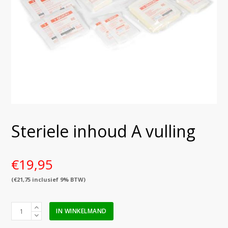
Steriele inhoud A vulling
€
19,95
(
€
21,75
inclusief 9% BTW)
Steriele
IN WINKELMAND
inhoud