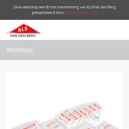
Deze webshop wordt met toestemming van KLS/Van den Berg
geëxploiteerd door
ESE International BV
O
Mo
M
Webshop