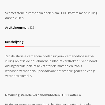
A
vulling
aantal
Set met steriele verbandmiddelen om EHBO koffers met A-vulling
aan te vullen.
Artikelnummer:
8251
Beschrijving
Zijn de steriele verbandmiddelen uit jouw verbanddoos met A-
vulling op of is de houdbaarheidsdatum verstreken? Geen nood,
dit uitgebreide pakket bevat steriele materialen, zoals
wondsnelverbanden. Speciaal voor het steriele gedeelte van je
verbandtrommel A.
Navulling steriele verbandmiddelen EHBO koffer A
Bij de verzorging van wonden is hygiëne essentieel. Steriele