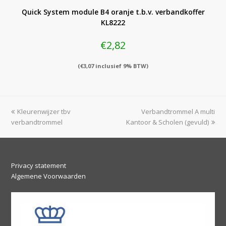
Quick System module B4 oranje t.b.v. verbandkoffer
KL8222
€
2,82
(
€
3,07
inclusief 9% BTW)
previous
next
Kleurenwijzer tbv
Verbandtrommel A multi
post:
post:
verbandtrommel
Kantoor & Scholen (gevuld)
Privacy statement
Algemene Voorwaarden