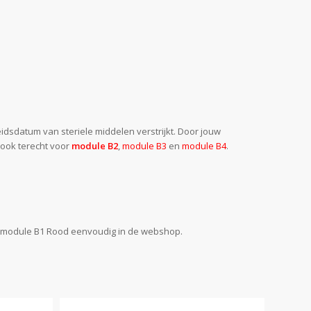
sdatum van steriele middelen verstrijkt. Door jouw
e ook terecht voor
module B2
,
module B3
en
module B4
.
em module B1 Rood eenvoudig in de webshop.