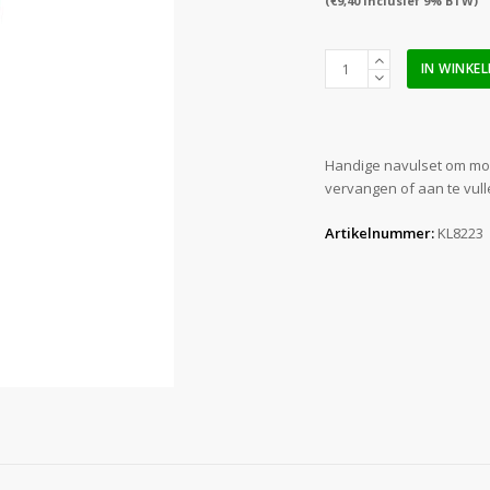
(
€
9,40
inclusief 9% BTW)
Quick
IN WINKE
System
module
B1
rood
Handige navulset om mod
t.b.v.
vervangen of aan te vull
verbandkoffer
KL8222
Artikelnummer:
KL8223
aantal