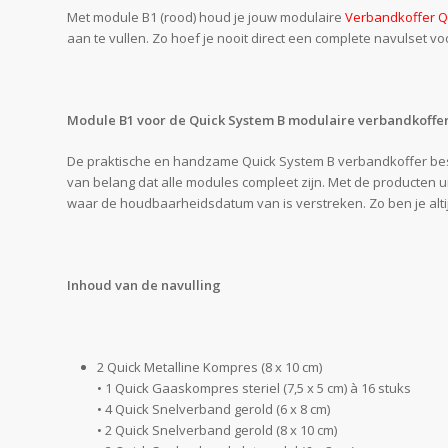
Met module B1 (rood) houd je jouw modulaire
Verbandkoffer Qu
aan te vullen. Zo hoef je nooit direct een complete navulset v
Module B1 voor de Quick System B modulaire verbandkoffe
De praktische en handzame Quick System B verbandkoffer bestaa
van belang dat alle modules compleet zijn. Met de producten u
waar de houdbaarheidsdatum van is verstreken. Zo ben je altij
Inhoud van de navulling
2 Quick Metalline Kompres (8 x 10 cm)
• 1 Quick Gaaskompres steriel (7,5 x 5 cm) à 16 stuks
• 4 Quick Snelverband gerold (6 x 8 cm)
• 2 Quick Snelverband gerold (8 x 10 cm)