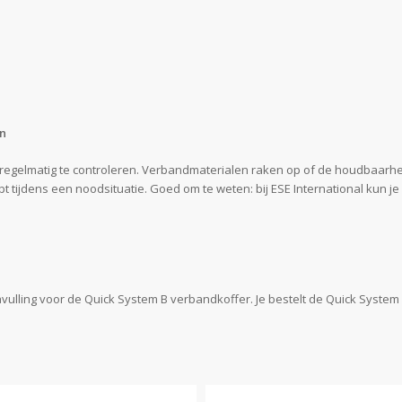
en
gelmatig te controleren. Verbandmaterialen raken op of de houdbaarheid
jpt tijdens een noodsituatie. Goed om te weten: bij ESE International kun j
avulling voor de Quick System B verbandkoffer. Je bestelt de Quick Syst