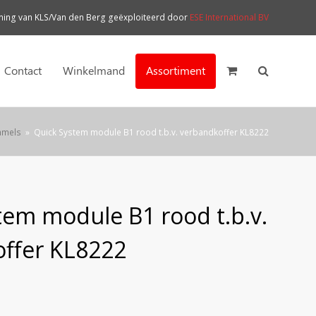
ng van KLS/Van den Berg geëxploiteerd door
ESE International BV
Contact
Winkelmand
Assortiment
mmels
»
Quick System module B1 rood t.b.v. verbandkoffer KL8222
tem module B1 rood t.b.v.
ffer KL8222