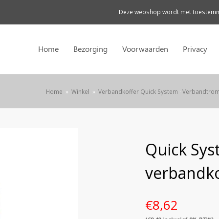
Deze webshop wordt met toestemmi
Home
Bezorging
Voorwaarden
Privacy
Home
»
Winkel
»
Verbandkoffer Quick System
·
Verbandtro
Quick Sys
verbandko
€
8,62