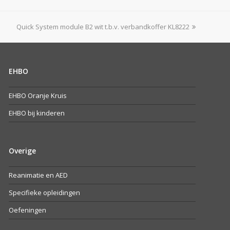
next
Quick System module B2 wit t.b.v. verbandkoffer KL8222
post:
EHBO
EHBO Oranje Kruis
EHBO bij kinderen
Overige
Reanimatie en AED
Specifieke opleidingen
Oefeningen