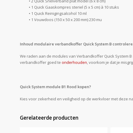
• 2 Quick Snelverband plat model (6 x 8 cm)
• 1 Quick Gaaskompres steriel (5 x 5 cm) à 10 stuks
• 1 Quick Reinigingsalcohol 10 ml
• 1 Vouwdoos (150 x 50 x 200 mm) 230 mu
Inhoud modulaire verbandkoffer Quick System B controler
We raden aan de modules van Verbandkoffer Quick System B re
verbandkoffer goed te
onderhouden
, voorkom je dat je misgri
Quick System module B1 Rood kopen?
Kies voor zekerheid en veiligheid op de werkvloer met deze n
Gerelateerde producten