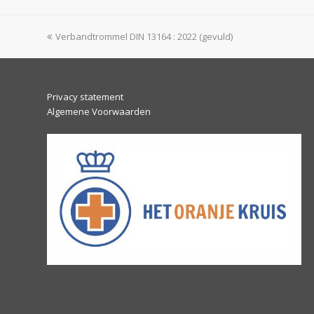
previous
Verbandtrommel DIN 13164 : 2022 (gevuld)
post:
Privacy statement
Algemene Voorwaarden