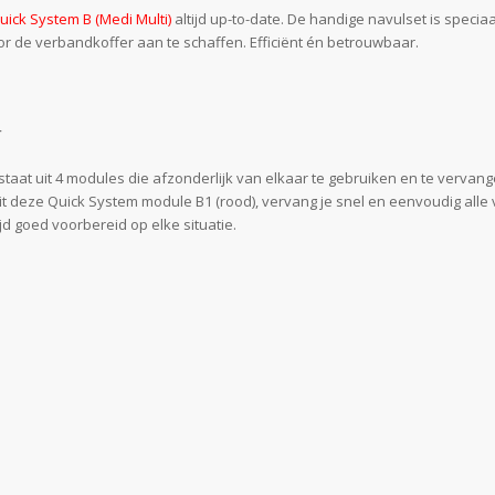
ick System B (Medi Multi)
altijd up-to-date. De handige navulset is spec
oor de verbandkoffer aan te schaffen. Efficiënt én betrouwbaar.
r
t uit 4 modules die afzonderlijk van elkaar te gebruiken en te vervangen
it deze Quick System module B1 (rood), vervang je snel en eenvoudig alle 
d goed voorbereid op elke situatie.