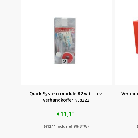
Quick System module B2 wit t.b.v.
Verban
verbandkoffer KL8222
€
11,11
(
€
12,11
inclusief 9% BTW)