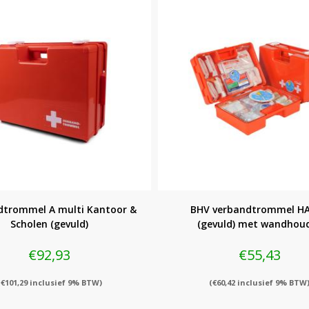
dtrommel A multi Kantoor &
BHV verbandtrommel H
Scholen (gevuld)
(gevuld) met wandhou
€
92,93
€
55,43
(
€
101,29
inclusief 9% BTW)
(
€
60,42
inclusief 9% BTW