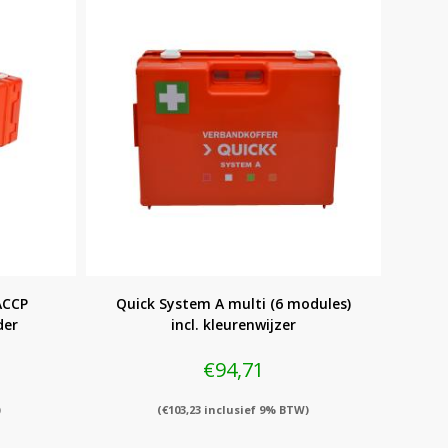
ACCP
Quick System A multi (6 modules)
der
incl. kleurenwijzer
€
94,71
)
(
€
103,23
inclusief 9% BTW)