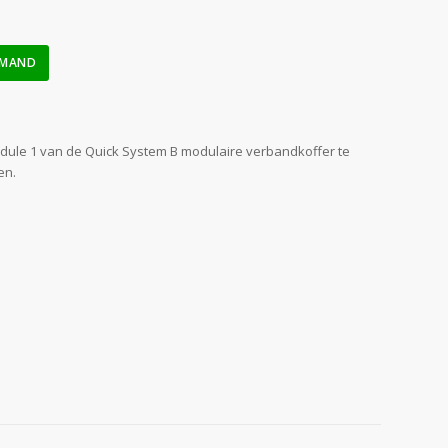
LMAND
ule 1 van de Quick System B modulaire verbandkoffer te
en.