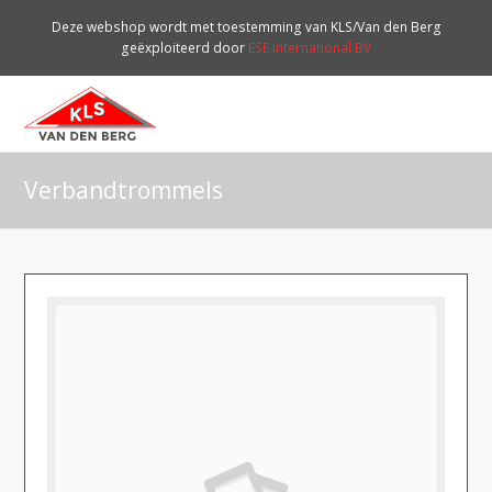
Deze webshop wordt met toestemming van KLS/Van den Berg
geëxploiteerd door
ESE International BV
O
Mo
M
Verbandtrommels