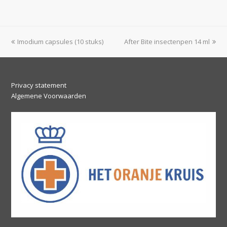
previous
next
Imodium capsules (10 stuks)
After Bite insectenpen 14 ml
post:
post:
Privacy statement
Algemene Voorwaarden