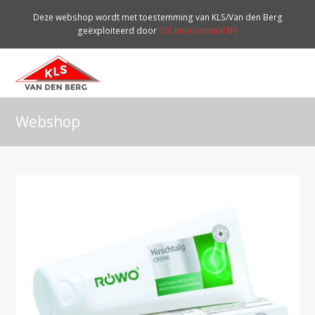
Deze webshop wordt met toestemming van KLS/Van den Berg
geëxploiteerd door
ESE International BV
O
Mo
M
Webshop