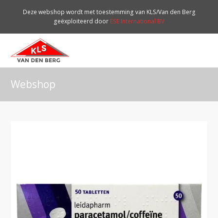
Deze webshop wordt met toestemming van KLS/Van den Berg
geëxploiteerd door
ESE International BV
O
Mo
M
Webshop