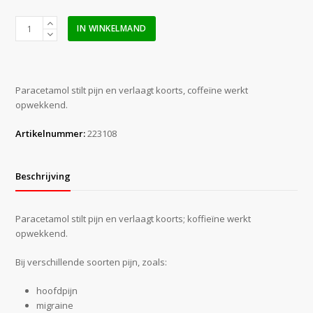
Paracetamol
IN WINKELMAND
met
coffeine
(20
tabletten)
Paracetamol stilt pijn en verlaagt koorts, coffeïne werkt
aantal
opwekkend.
Artikelnummer:
223108
Beschrijving
Paracetamol stilt pijn en verlaagt koorts; koffieïne werkt
opwekkend.
Bij verschillende soorten pijn, zoals:
hoofdpijn
migraine