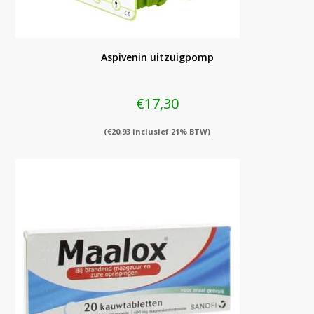
Aspivenin uitzuigpomp
€
17,30
(
€
20,93
inclusief 21% BTW)