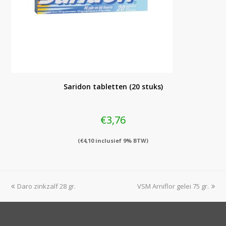
Saridon tabletten (20 stuks)
€
3,76
(
€
4,10
inclusief 9% BTW)
previous
next
Daro zinkzalf 28 gr.
VSM Arniflor gelei 75 gr.
post:
post: