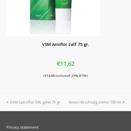
VSM Arniflor zalf 75 gr.
€
11,62
(
€
14,06
inclusief 21% BTW)
previous
next
VSM Spiroflor SRL gelei 75 gr.
Röwo Hirschtalg creme 100 ml
post:
post:
Privacy statement