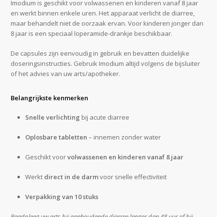
Imodium is geschikt voor volwassenen en kinderen vanaf 8 jaar
en werkt binnen enkele uren. Het apparaat verlicht de diarree,
maar behandelt niet de oorzaak ervan. Voor kinderen jonger dan
8 jaar is een speciaal loperamide-drankje beschikbaar.
De capsules zijn eenvoudig in gebruik en bevatten duidelijke
doseringsinstructies. Gebruik Imodium altijd volgens de bijsluiter
of het advies van uw arts/apotheker.
Belangrijkste kenmerken
Snelle verlichting
bij acute diarree
Oplosbare tabletten
– innemen zonder water
Geschikt voor
volwassenen en kinderen vanaf 8 jaar
Werkt
direct in de darm
voor snelle effectiviteit
Verpakking van 10 stuks
Raadpleeg uw arts bij aanhoudende diarree langer dan 48 uur of bij