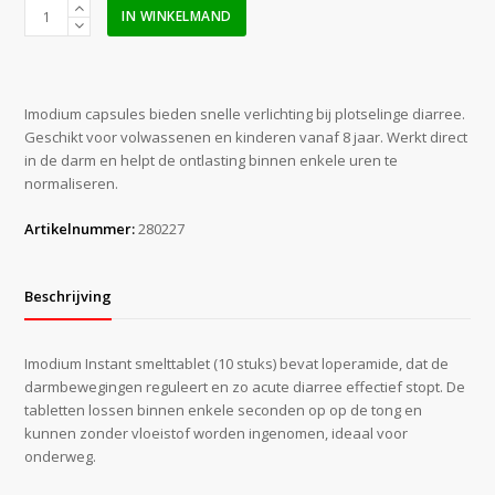
Imodium
IN WINKELMAND
capsules
(10
stuks)
aantal
Imodium capsules bieden snelle verlichting bij plotselinge diarree.
Geschikt voor volwassenen en kinderen vanaf 8 jaar. Werkt direct
in de darm en helpt de ontlasting binnen enkele uren te
normaliseren.
Artikelnummer:
280227
Beschrijving
Imodium Instant smelttablet (10 stuks) bevat loperamide, dat de
darmbewegingen reguleert en zo acute diarree effectief stopt. De
tabletten lossen binnen enkele seconden op op de tong en
kunnen zonder vloeistof worden ingenomen, ideaal voor
onderweg.