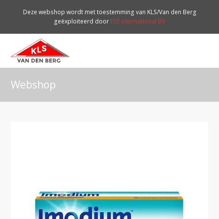
Deze webshop wordt met toestemming van KLS/Van den Berg
geëxploiteerd door
ESE International BV
O
Mo
M
Webshop