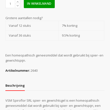
VSM
IN WINKELMAND
Spiroflor
SRL
gelei
Grotere aantallen nodig?
75
Vanaf 12 stuks
7% korting
gr.
aantal
Vanaf 36 stuks
9.5% korting
Een homeopathisch geneesmiddel dat wordt gebruikt bij spier- en
gewrichtspijn.
Artikelnummer:
2640
Beschrijving
VSM Spiroflor SRL spier- en gewrichtsgel is een homeopathisch
geneesmiddel dat wordt gebruikt bij spier- en gewrichtspijn, een