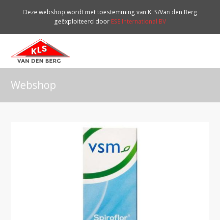
Deze webshop wordt met toestemming van KLS/Van den Berg
geëxploiteerd door
ESE International BV
O
Mo
M
Webshop