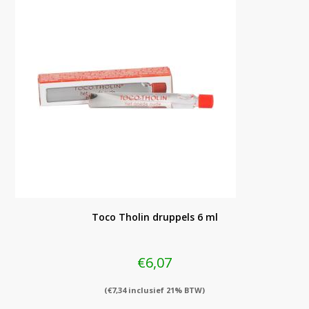
Toco Tholin druppels 6 ml
€
6,07
(
€
7,34
inclusief 21% BTW)