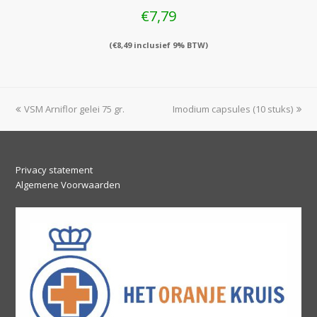
€
7,79
(
€
8,49
inclusief 9% BTW)
previous
next
VSM Arniflor gelei 75 gr.
Imodium capsules (10 stuks)
post:
post:
Privacy statement
Algemene Voorwaarden