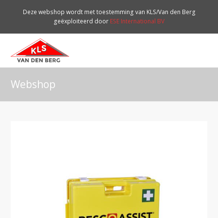
Deze webshop wordt met toestemming van KLS/Van den Berg
geëxploiteerd door
ESE International BV
O
Mo
M
Webshop