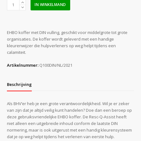
Resc
IN WINKELMAND
Q
Assist
DIN13169:2021
aantal
EHBO koffer met DIN vulling, geschikt voor middelgrote tot grote
organisaties. De koffer wordt geleverd met een handige
kleurenwijzer die hulpverleners op weg helpt tijdens een
calamiteit.
Artikelnummer:
Q100DIN/NL/2021
Beschrijving
Als BHV’er heb je een grote verantwoordelijkheid. Wil je er zeker
van zijn dat je altijd veilig kunt handelen? Doe dan een beroep op
deze gebruiksvriendelijke EHBO koffer. De Resc-Q-Assist heeft
niet alleen een uitgebreide inhoud conform de laatste DIN
normering, maar is ook uitgerust met een handig kleurensysteem
dat je op weg helpt tijdens het verlenen van eerste hulp.