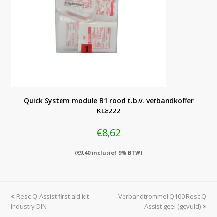
Quick System module B1 rood t.b.v. verbandkoffer
KL8222
€
8,62
(
€
9,40
inclusief 9% BTW)
previous
next
Resc-Q-Assist first aid kit
Verbandtrommel Q100 Resc Q
post:
post:
Industry DIN
Assist geel (gevuld)