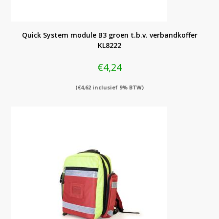
Quick System module B3 groen t.b.v. verbandkoffer
KL8222
€
4,24
(
€
4,62
inclusief 9% BTW)