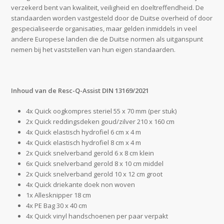
verzekerd bent van kwaliteit, veiligheid en doeltreffendheid. De
standaarden worden vastgesteld door de Duitse overheid of door
gespecialiseerde organisaties, maar gelden inmiddels in veel
andere Europese landen die de Duitse normen als uitganspunt
nemen bij het vaststellen van hun eigen standaarden.
Inhoud van de Resc-Q-Assist DIN 13169/2021
4x Quick oogkompres steriel 55 x 70 mm (per stuk)
2x Quick reddingsdeken goud/zilver 210 x 160 cm
4x Quick elastisch hydrofiel 6 cm x 4 m
4x Quick elastisch hydrofiel 8 cm x 4 m
2x Quick snelverband gerold 6 x 8 cm klein
6x Quick snelverband gerold 8 x 10 cm middel
2x Quick snelverband gerold 10 x 12 cm groot
4x Quick driekante doek non woven
1x Allesknipper 18 cm
4x PE Bag 30 x 40 cm
4x Quick vinyl handschoenen per paar verpakt