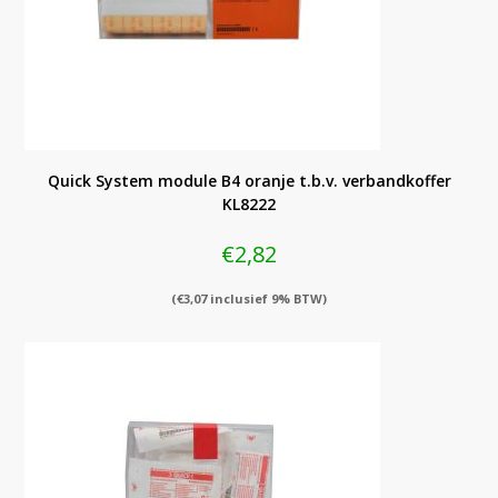
Quick System module B4 oranje t.b.v. verbandkoffer
KL8222
€
2,82
(
€
3,07
inclusief 9% BTW)