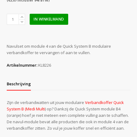
(
€
3,07
inclusief 9% BTW)
Quick
IN WINKELMAND
System
module
B4
oranje
Navulset om module 4 van de Quick System B modulaire
t.b.v.
verbandkoffer te vervangen of aan te vullen.
verbandkoffer
KL8222
Artikelnummer:
KL8226
aantal
Beschrijving
Zijn de verbandwatten uit jouw modulaire
Verbandkoffer Quick
System B (Medi Multi
) op? Dankzij de Quick System module B4
(oranje) hoef je niet meteen een complete vulling aan te schaffen.
De navul-module bevat alle producten die ook in module 4 van de
verbandkoffer zitten. Zo vul je jouw koffer snel en efficiënt aan.