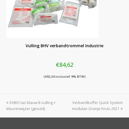
Vulling BHV verbandtrommel Industrie
€
84,62
(
€
92,24
inclusief 9% BTW)
previous
next
EHBO tas blauw B vulling +
Verbandkoffer Quick System
post:
post:
kleurenwijzer (gevuld)
modulair Oranje Kruis 2021