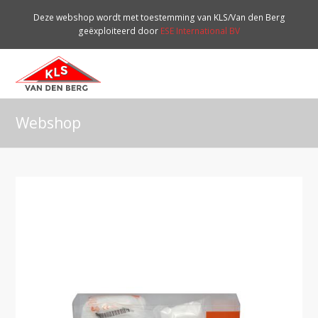
Deze webshop wordt met toestemming van KLS/Van den Berg
geëxploiteerd door
ESE International BV
O
Mo
M
Webshop