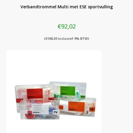
Verbandtrommel Multi met ESE sportvulling
€
92,02
(
€
100,30
inclusief 9% BTW)