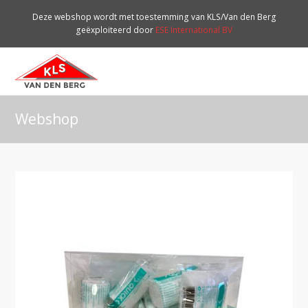
Deze webshop wordt met toestemming van KLS/Van den Berg
geëxploiteerd door
ESE International BV
O
Mo
M
Webshop