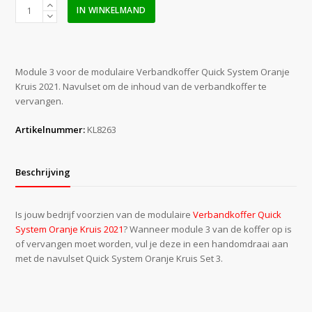
Quick
IN WINKELMAND
System
modulair
OK
2021
Module 3 voor de modulaire Verbandkoffer Quick System Oranje
set
Kruis 2021. Navulset om de inhoud van de verbandkoffer te
3
vervangen.
aantal
Artikelnummer:
KL8263
Beschrijving
Is jouw bedrijf voorzien van de modulaire
Verbandkoffer Quick
System Oranje Kruis 2021
? Wanneer module 3 van de koffer op is
of vervangen moet worden, vul je deze in een handomdraai aan
met de navulset Quick System Oranje Kruis Set 3.