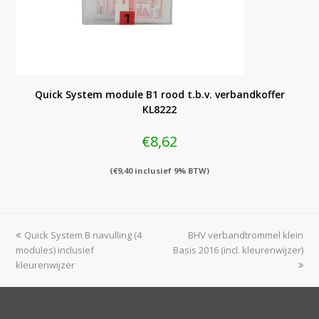
Quick System module B1 rood t.b.v. verbandkoffer
KL8222
€
8,62
(
€
9,40
inclusief 9% BTW)
previous
next
Quick System B navulling (4
BHV verbandtrommel klein
post:
post:
modules) inclusief
Basis 2016 (incl. kleurenwijzer)
kleurenwijzer