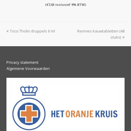
(
€
7,65
inclusief 9% BTW)
previous
next
Toco Tholin druppels 6 ml
Rennies kauwtabletten (48
post:
post:
stuks)
Privacy statement
Algemene Voorwaarden