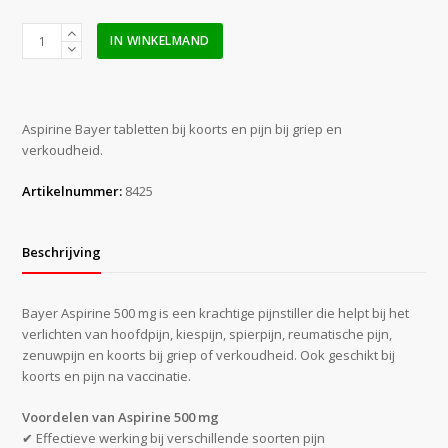
Bayer
IN WINKELMAND
Aspirine
tabletten
(20
stuks)
Aspirine Bayer tabletten bij koorts en pijn bij griep en
aantal
verkoudheid.
Artikelnummer:
8425
Beschrijving
Bayer Aspirine 500 mg is een krachtige pijnstiller die helpt bij het
verlichten van hoofdpijn, kiespijn, spierpijn, reumatische pijn,
zenuwpijn en koorts bij griep of verkoudheid. Ook geschikt bij
koorts en pijn na vaccinatie.
Voordelen van Aspirine 500 mg
✔ Effectieve werking bij verschillende soorten pijn