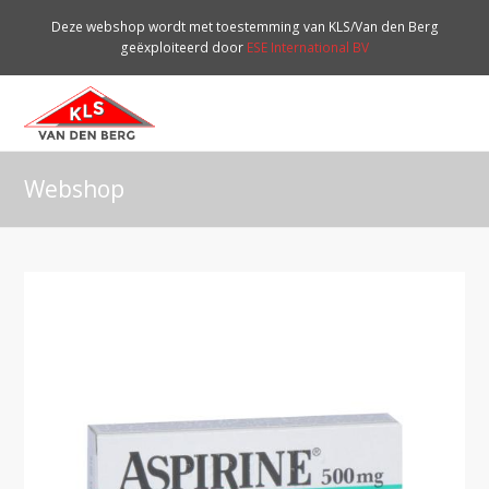
Deze webshop wordt met toestemming van KLS/Van den Berg
geëxploiteerd door
ESE International BV
O
Mo
M
Webshop