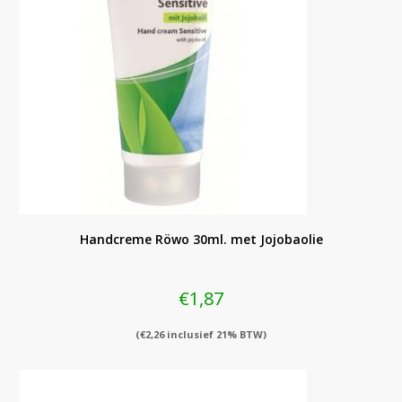
Handcreme Röwo 30ml. met Jojobaolie
€
1,87
(
€
2,26
inclusief 21% BTW)