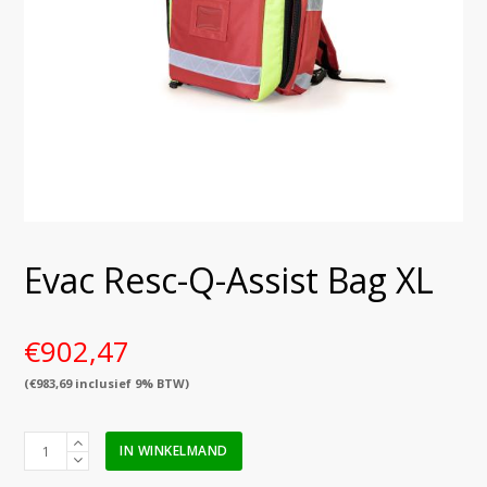
Evac Resc-Q-Assist Bag XL
€
902,47
(
€
983,69
inclusief 9% BTW)
Evac
IN WINKELMAND
Resc-