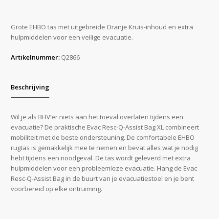
Q-
Assist
Bag
Grote EHBO tas met uitgebreide Oranje Kruis-inhoud en extra
XL
hulpmiddelen voor een veilige evacuatie.
aantal
Artikelnummer:
Q2866
Beschrijving
Wil je als BHV’er niets aan het toeval overlaten tijdens een
evacuatie? De praktische Evac Resc-Q-Assist Bag XL combineert
mobiliteit met de beste ondersteuning. De comfortabele EHBO
rugtas is gemakkelijk mee te nemen en bevat alles wat je nodig
hebt tijdens een noodgeval. De tas wordt geleverd met extra
hulpmiddelen voor een probleemloze evacuatie. Hang de Evac
Resc-Q-Assist Bag in de buurt van je evacuatiestoel en je bent
voorbereid op elke ontruiming.