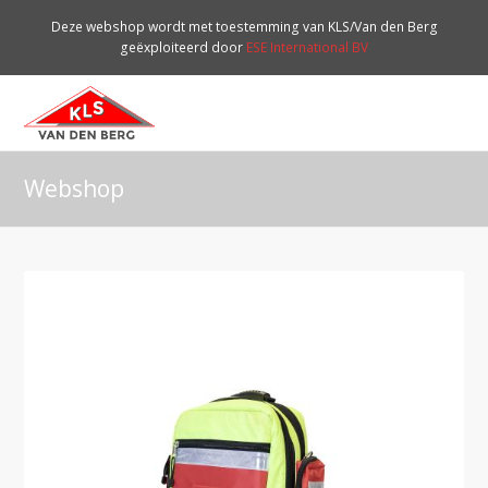
Deze webshop wordt met toestemming van KLS/Van den Berg
geëxploiteerd door
ESE International BV
O
Mo
M
Webshop