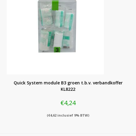
Quick System module B3 groen t.b.v. verbandkoffer
KL8222
€
4,24
(
€
4,62
inclusief 9% BTW)