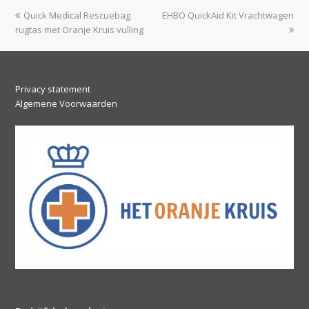
previous
next
Quick Medical Rescuebag
EHBO QuickAid Kit Vrachtwagen
post:
post:
rugtas met Oranje Kruis vulling
Privacy statement
Algemene Voorwaarden