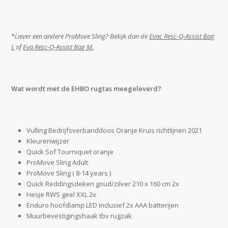
*
Liever een andere ProMove Sling? Bekijk dan de
Evac Resc-Q-Assist Bag
L
of
Eva Resc-Q-Assist Bag M.
Wat wordt met de EHBO rugtas meegeleverd?
Vulling Bedrijfsverbanddoos Oranje Kruis richtlijnen 2021
Kleurenwijzer
Quick Sof Tourniquet oranje
ProMove Sling Adult
ProMove Sling ( 8-14 years )
Quick Reddingsdeken goud/zilver 210 x 160 cm 2x
Hesje RWS geel XXL 2x
Enduro hoofdlamp LED inclusief 2x AAA batterijen
Muurbevestigingshaak tbv rugzak