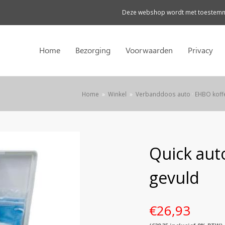
Deze webshop wordt met toestemmi
Home
Bezorging
Voorwaarden
Privacy
Home
»
Winkel
»
Verbanddoos auto
·
EHBO koff
Quick aut
gevuld
€
26,93