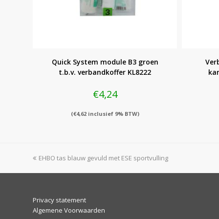
Quick System module B3 groen
Ver
t.b.v. verbandkoffer KL8222
kan
€
4,24
(
€
4,62
inclusief 9% BTW)
previous
EHBO tas blauw gevuld met ESE sportvulling
post:
Privacy statement
Algemene Voorwaarden