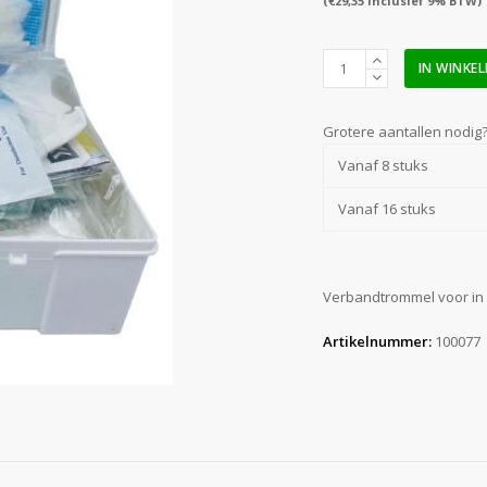
(
€
29,35
inclusief 9% BTW)
Quick
IN WINKE
auto
verbandtrommel
extra
Grotere aantallen nodig
gevuld
Vanaf 8 stuks
aantal
Vanaf 16 stuks
Verbandtrommel voor in d
Artikelnummer:
100077