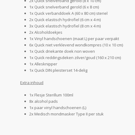
2x Quick snelverband gerold (8 x 10 cm)
1x Quick snelverband gerold (6 x 8 cm)
1x Quick verbanddoek A (60 x 80 cm) steriel
2x Quick elastisch hydrofiel (6 cm x 4 m)
3x Quick elastisch hydrofiel (8 cm x 4 m)
2x Alcoholdoekjes
1x Vinyl handschoenen (maat L) per paar verpakt
6x Quick niet verklevend wondkompres (10 x 10 cm)
1x Quick driekante doek non woven
1x Quick reddingsdeken zilver/goud (160 x 210 cm)
1x Allesknipper
1x Quick DIN pleisterset 14-delig
Extra inhoud
1x Flesje Sterillum 100ml
8x alcohol pads
1x paar vinyl handschoenen (L)
2x Medisch mondmasker Type II per stuk