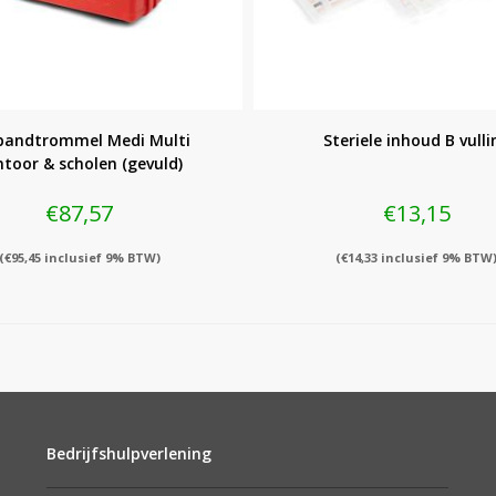
bandtrommel Medi Multi
Steriele inhoud B vulli
toor & scholen (gevuld)
€
87,57
€
13,15
(
€
95,45
inclusief 9% BTW)
(
€
14,33
inclusief 9% BTW
Bedrijfshulpverlening