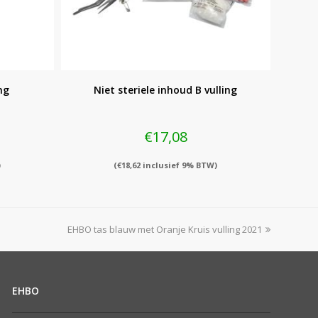
ng
Niet steriele inhoud B vulling
€
17,08
)
(
€
18,62
inclusief 9% BTW)
next
EHBO tas blauw met Oranje Kruis vulling 2021
post:
EHBO