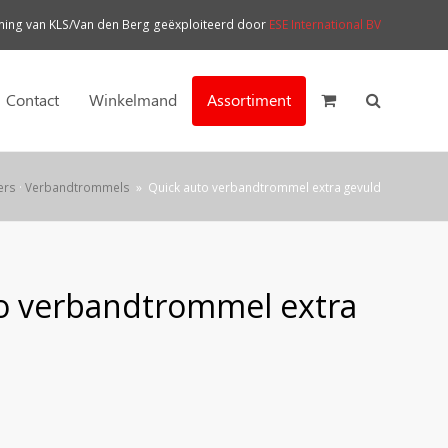
ng van KLS/Van den Berg geëxploiteerd door
ESE International BV
Contact
Winkelmand
Assortiment
ers
·
Verbandtrommels
»
Quick auto verbandtrommel extra gevuld
o verbandtrommel extra