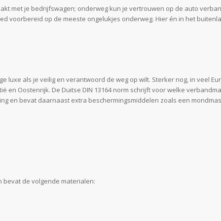
 maakt met je bedrijfswagen; onderweg kun je vertrouwen op de auto ver
ed voorbereid op de meeste ongelukjes onderweg. Hier én in het buitenl
luxe als je veilig en verantwoord de weg op wilt. Sterker nog, in veel Eu
tië en Oostenrijk. De Duitse DIN 13164 norm schrijft voor welke verbandma
ring en bevat daarnaast extra beschermingsmiddelen zoals een mondmas
n bevat de volgende materialen: