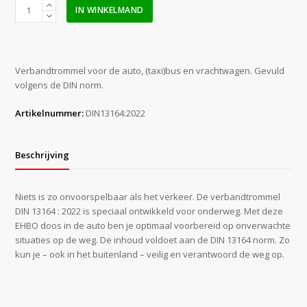
Verbandtrommel
IN WINKELMAND
DIN
13164
:
2022
Verbandtrommel voor de auto, (taxi)bus en vrachtwagen. Gevuld
(gevuld)
volgens de DIN norm.
aantal
Artikelnummer:
DIN13164:2022
Beschrijving
Niets is zo onvoorspelbaar als het verkeer. De verbandtrommel
DIN 13164 : 2022 is speciaal ontwikkeld voor onderweg. Met deze
EHBO doos in de auto ben je optimaal voorbereid op onverwachte
situaties op de weg. De inhoud voldoet aan de DIN 13164 norm. Zo
kun je – ook in het buitenland – veilig en verantwoord de weg op.