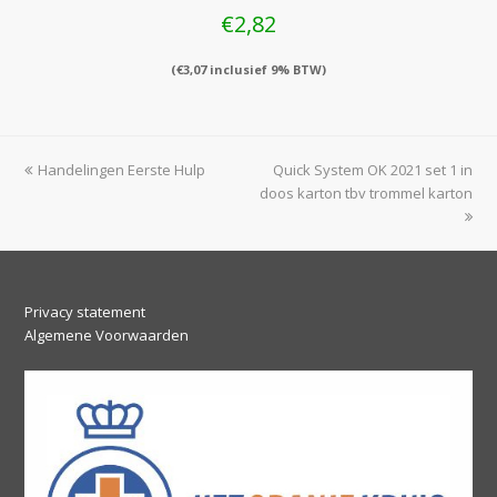
€
2,82
(
€
3,07
inclusief 9% BTW)
previous
next
Handelingen Eerste Hulp
Quick System OK 2021 set 1 in
post:
post:
doos karton tbv trommel karton
Privacy statement
Algemene Voorwaarden