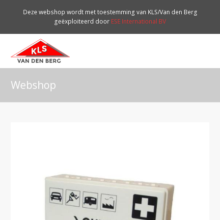
Deze webshop wordt met toestemming van KLS/Van den Berg
geëxploiteerd door
ESE International BV
O
Mo
M
Webshop