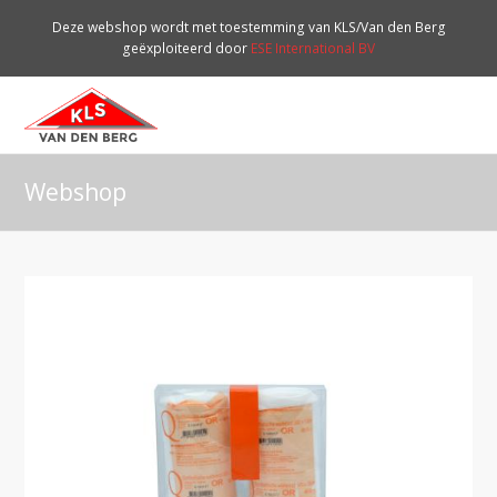
Deze webshop wordt met toestemming van KLS/Van den Berg
geëxploiteerd door
ESE International BV
O
Mo
M
Webshop