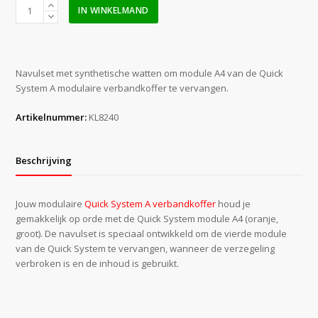
Quick
IN WINKELMAND
System
(module
A4)
oranje
Navulset met synthetische watten om module A4 van de Quick
groot
System A modulaire verbandkoffer te vervangen.
aantal
Artikelnummer:
KL8240
Beschrijving
Jouw modulaire
Quick System A verbandkoffer
houd je
gemakkelijk op orde met de Quick System module A4 (oranje,
groot). De navulset is speciaal ontwikkeld om de vierde module
van de Quick System te vervangen, wanneer de verzegeling
verbroken is en de inhoud is gebruikt.