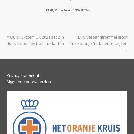
(
€
128,31
inclusief 9% BTW)
previous
next
Quick System OK 2021 set 2 in
BHV verbandtrommel groot
post:
post:
doos karton tbv trommel karton
Luxe oranje (incl. kleurenwijzer)
Privacy statement
Algemene Voorwaarden