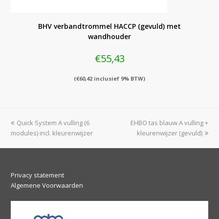
BHV verbandtrommel HACCP (gevuld) met
wandhouder
€
55,43
(
€
60,42
inclusief 9% BTW)
previous
next
Quick System A vulling (6
EHBO tas blauw A vulling +
post:
post:
modules) incl. kleurenwijzer
kleurenwijzer (gevuld)
Privacy statement
Algemene Voorwaarden