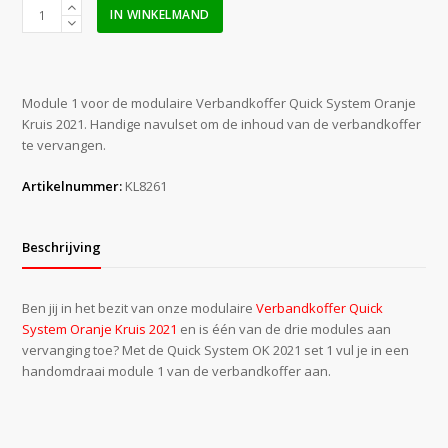
Quick
IN WINKELMAND
System
modulair
OK
2021
Module 1 voor de modulaire Verbandkoffer Quick System Oranje
set
Kruis 2021. Handige navulset om de inhoud van de verbandkoffer
1
te vervangen.
aantal
Artikelnummer:
KL8261
Beschrijving
Ben jij in het bezit van onze modulaire
Verbandkoffer Quick
System Oranje Kruis 2021
en is één van de drie modules aan
vervanging toe? Met de Quick System OK 2021 set 1 vul je in een
handomdraai module 1 van de verbandkoffer aan.