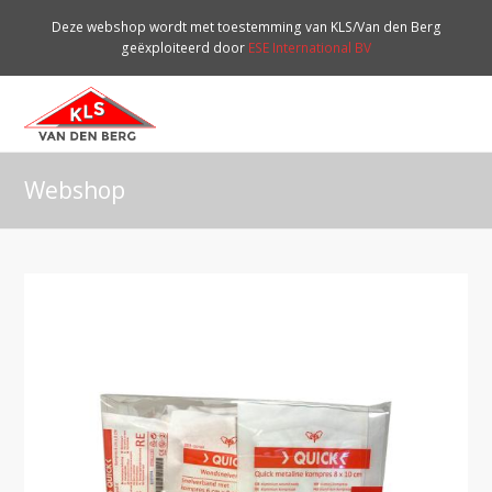
Deze webshop wordt met toestemming van KLS/Van den Berg
geëxploiteerd door
ESE International BV
O
Mo
M
Webshop