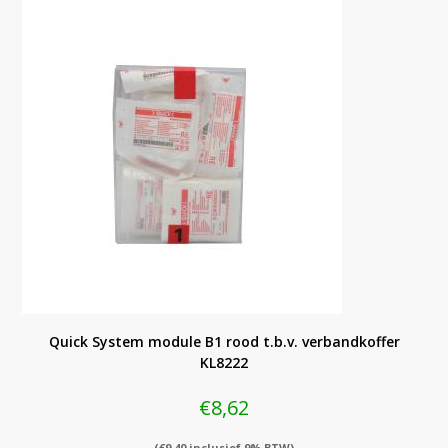
Quick System module B1 rood t.b.v. verbandkoffer
KL8222
€
8,62
(
€
9,40
inclusief 9% BTW)