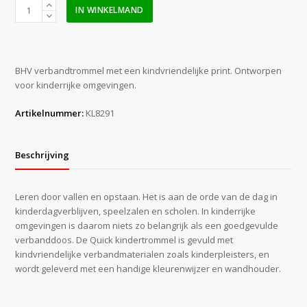
Quick
IN WINKELMAND
Kindertrommel
incl.
kleurenwijzer
(gevuld)
BHV verbandtrommel met een kindvriendelijke print. Ontworpen
aantal
voor kinderrijke omgevingen.
Artikelnummer:
KL8291
Beschrijving
Leren door vallen en opstaan. Het is aan de orde van de dag in
kinderdagverblijven, speelzalen en scholen. In kinderrijke
omgevingen is daarom niets zo belangrijk als een goedgevulde
verbanddoos. De Quick kindertrommel is gevuld met
kindvriendelijke verbandmaterialen zoals kinderpleisters, en
wordt geleverd met een handige kleurenwijzer en wandhouder.