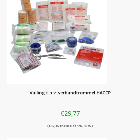
Vulling t.b.v. verbandtrommel HACCP
€
29,77
(
€
32,45
inclusief 9% BTW)