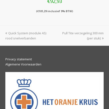
€
92,93
(
€
101,29
inclusief 9% BTW)
previous
next
Quick System (module A5)
Pull Tite verzegeling 300 mm
post:
post:
rood snelverbanden
(per stuk)
Privacy statement
Algemene Voorwaarden