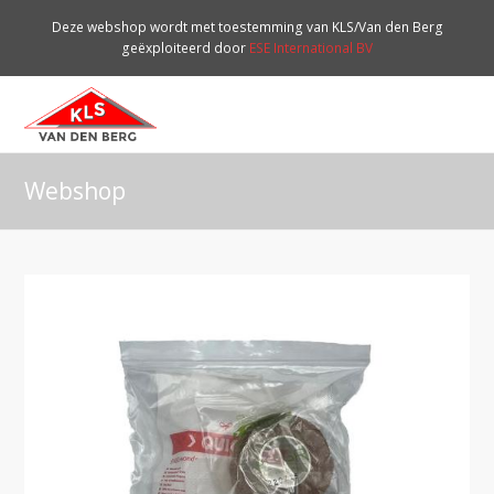
Deze webshop wordt met toestemming van KLS/Van den Berg
geëxploiteerd door
ESE International BV
O
Mo
M
Webshop