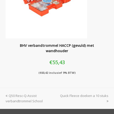
BHV verbandtrommel HACCP (gevuld) met
wandhouder
€
55,43
(
€
60,42
inclusief 9% BTW)
previous
next
Q50 Resc-Q-Assist
Quick Fleece doeken a 10 stuks
post:
post:
verbandtrommel School