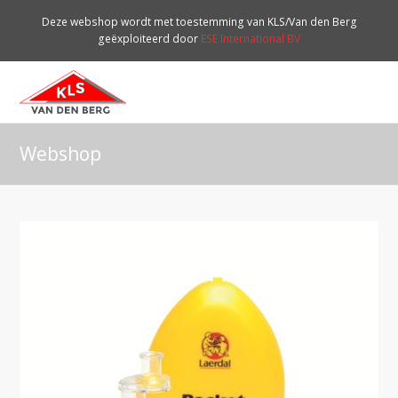
Deze webshop wordt met toestemming van KLS/Van den Berg
geëxploiteerd door
ESE International BV
O
Mo
M
Webshop