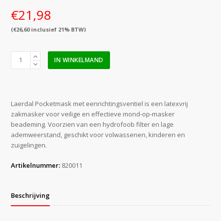
€
21,98
(
€
26,60
inclusief 21% BTW)
Laerdal
IN WINKELMAND
pocketmask
met
eenrichtings
ventiel
Laerdal Pocketmask met eenrichtingsventiel is een latexvrij
&
zakmasker voor veilige en effectieve mond-op-masker
filter
beademing. Voorzien van een hydrofoob filter en lage
aantal
ademweerstand, geschikt voor volwassenen, kinderen en
zuigelingen.
Artikelnummer:
820011
Beschrijving