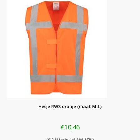
Hesje RWS oranje (maat M-L)
€
10,46
(
€
12,66
inclusief 21% BTW)