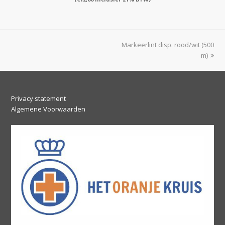
next
Markeerlint disp. rood/wit (500
post:
m)
Privacy statement
Algemene Voorwaarden