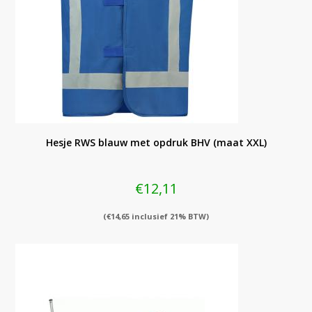
Hesje RWS blauw met opdruk BHV (maat XXL)
€
12,11
(
€
14,65
inclusief 21% BTW)