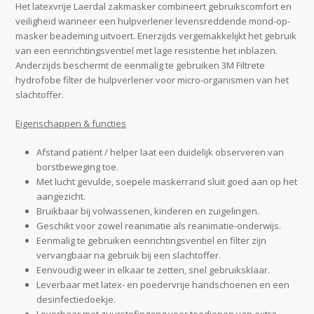
Het latexvrije Laerdal zakmasker combineert gebruikscomfort en
veiligheid wanneer een hulpverlener levensreddende mond-op-
masker beademing uitvoert. Enerzijds vergemakkelijkt het gebruik
van een eenrichtingsventiel met lage resistentie het inblazen.
Anderzijds beschermt de eenmalig te gebruiken 3M Filtrete
hydrofobe filter de hulpverlener voor micro-organismen van het
slachtoffer.
Eigenschappen & functies
Afstand patiënt / helper laat een duidelijk observeren van
borstbeweging toe.
Met lucht gevulde, soepele maskerrand sluit goed aan op het
aangezicht.
Bruikbaar bij volwassenen, kinderen en zuigelingen.
Geschikt voor zowel reanimatie als reanimatie-onderwijs.
Eenmalig te gebruiken eenrichtingsventiel en filter zijn
vervangbaar na gebruik bij een slachtoffer.
Eenvoudig weer in elkaar te zetten, snel gebruiksklaar.
Leverbaar met latex- en poedervrije handschoenen en een
desinfectiedoekje.
Leverbaar met zuurstofingang voor toedienen van extra