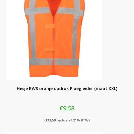
Hesje RWS oranje opdruk Ploegleider (maat XXL)
€
9,58
(
€
11,59
inclusief 21% BTW)