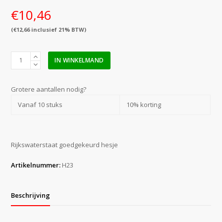
€
10,46
(
€
12,66
inclusief 21% BTW)
Hesje
IN WINKELMAND
RWS
rood
(maat
Grotere aantallen nodig?
XL-
Vanaf 10 stuks
10% korting
XXL)
aantal
Rijkswaterstaat goedgekeurd hesje
Artikelnummer:
H23
Beschrijving