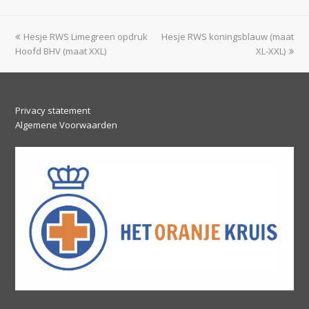
previous
next
Hesje RWS Limegreen opdruk
Hesje RWS koningsblauw (maat
post:
post:
Hoofd BHV (maat XXL)
XL-XXL)
Privacy statement
Algemene Voorwaarden