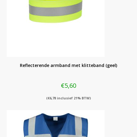
Reflecterende armband met klitteband (geel)
€
5,60
(
€
6,78
inclusief 21% BTW)