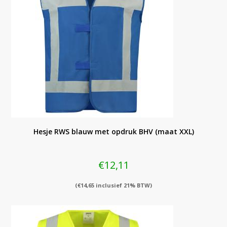
Hesje RWS blauw met opdruk BHV (maat XXL)
€
12,11
(
€
14,65
inclusief 21% BTW)