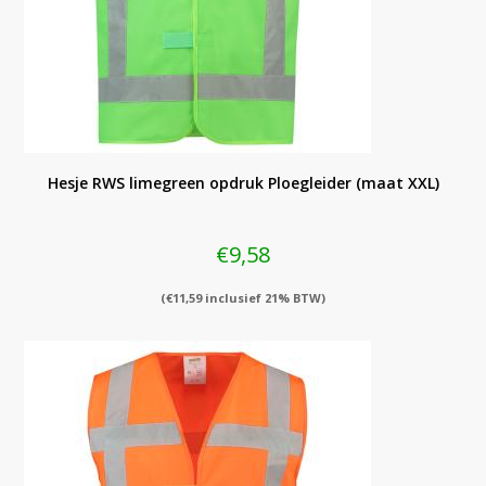
Hesje RWS limegreen opdruk Ploegleider (maat XXL)
€
9,58
(
€
11,59
inclusief 21% BTW)