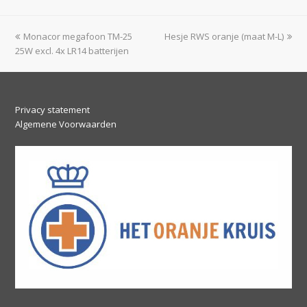
previous
next
Monacor megafoon TM-25
Hesje RWS oranje (maat M-L)
post:
post:
25W excl. 4x LR14 batterijen
Privacy statement
Algemene Voorwaarden