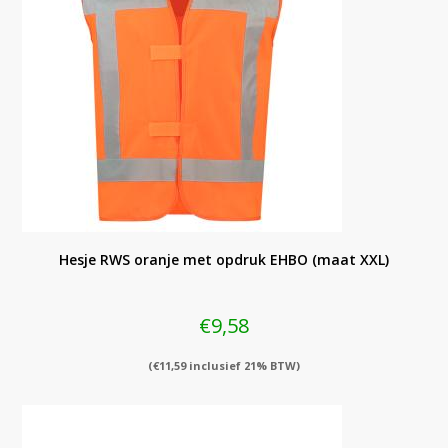
Hesje RWS oranje met opdruk EHBO (maat XXL)
€
9,58
(
€
11,59
inclusief 21% BTW)