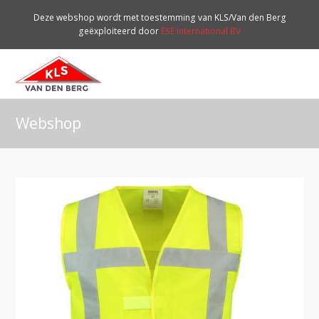
Deze webshop wordt met toestemming van KLS/Van den Berg
geëxploiteerd door
ESE International BV
O
Mo
M
Webshop