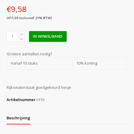
€
9,58
(
€
11,59
inclusief 21% BTW)
Hesje
IN WINKELMAND
RWS
geel
met
Grotere aantallen nodig?
opdruk
Vanaf 10 stuks
10% korting
EHBO
(maat
XXL)
aantal
Rijkswaterstaat goedgekeurd hesje
Artikelnummer:
H10
Beschrijving