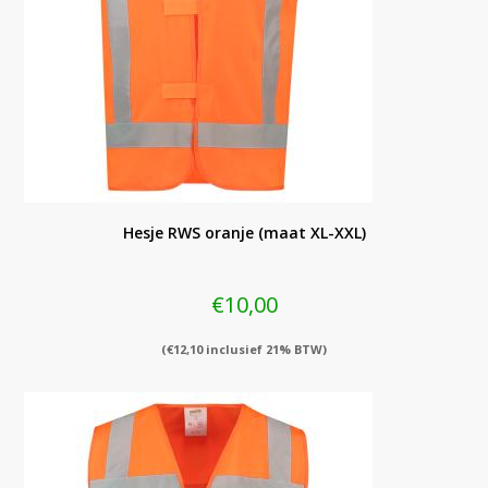
Hesje RWS oranje (maat XL-XXL)
€
10,00
(
€
12,10
inclusief 21% BTW)