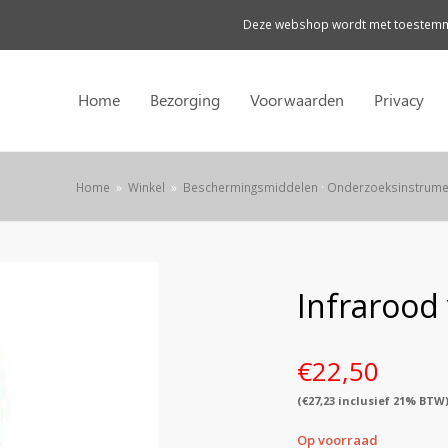
Deze webshop wordt met toestemmi
Home
Bezorging
Voorwaarden
Privacy
Home
»
Winkel
»
Beschermingsmiddelen
·
Onderzoeksinstrume
Infraroo
€
22,50
(
€
27,23
inclusief 21% BTW
Op voorraad