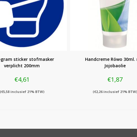
ogram sticker stofmasker
Handcreme Röwo 30ml.
verplicht 200mm
Jojobaolie
€
4,61
€
1,87
(
€
5,58
inclusief 21% BTW)
(
€
2,26
inclusief 21% BTW