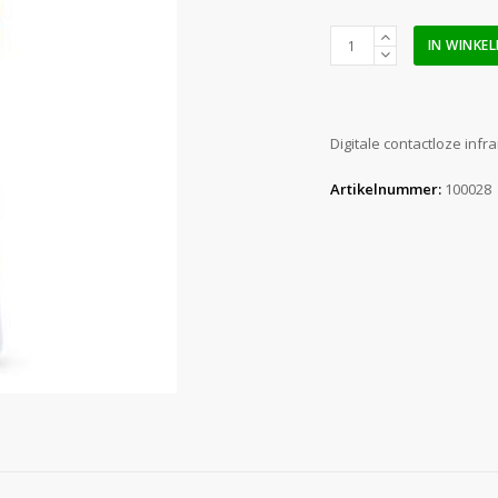
Infrarood
IN WINKE
voorhoofdthermometer
aantal
Digitale contactloze in
Artikelnummer:
100028