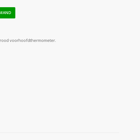
LMAND
frarood voorhoofdthermometer.