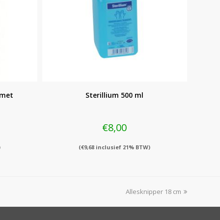
 met
Sterillium 500 ml
€
8,00
)
(
€
9,68
inclusief 21% BTW)
next
Allesknipper 18 cm
post: