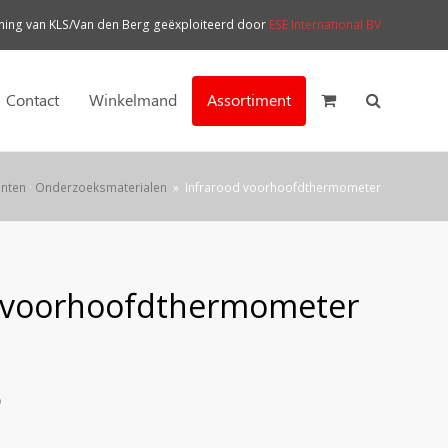
ng van KLS/Van den Berg geëxploiteerd door
ESE International BV
Contact
Winkelmand
Assortiment
nten
·
Onderzoeksmaterialen
»
Infrarood voorhoofdthermometer
d voorhoofdthermometer
)