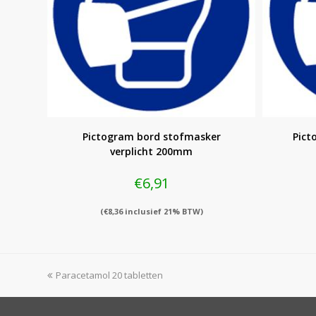
Pictogram bord stofmasker
Pict
verplicht 200mm
€
6,91
(
€
8,36
inclusief 21% BTW)
previous
Paracetamol 20 tabletten
post: