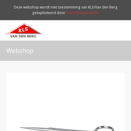
Deze webshop wordt met toestemming van KLS/Van den Berg
geëxploiteerd door
ESE International BV
O
Mo
M
Webshop