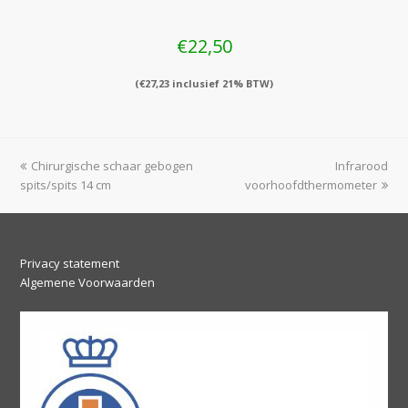
€
22,50
(
€
27,23
inclusief 21% BTW)
previous
next
Chirurgische schaar gebogen
Infrarood
post:
post:
spits/spits 14 cm
voorhoofdthermometer
Privacy statement
Algemene Voorwaarden