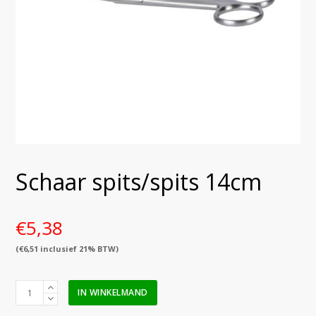
Schaar spits/spits 14cm
€
5,38
(
€
6,51
inclusief 21% BTW)
Schaar
IN WINKELMAND
spits/spits