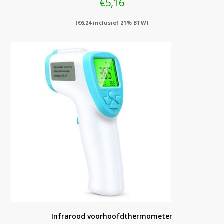
€
5,16
(
€
6,24
inclusief 21% BTW)
Infrarood voorhoofdthermometer