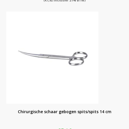
(
€
1,92
inclusief 21% BTW)
Chirurgische schaar gebogen spits/spits 14 cm