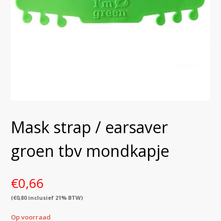
Mask strap / earsaver
groen tbv mondkapje
€
0,66
(
€
0,80
inclusief 21% BTW)
Op voorraad