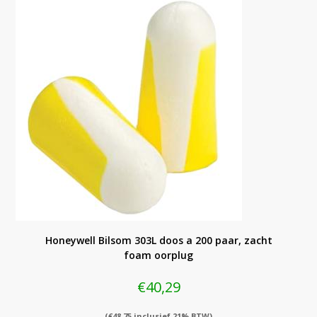
Honeywell Bilsom 303L doos a 200 paar, zacht
foam oorplug
€
40,29
(
€
48,75
inclusief 21% BTW)