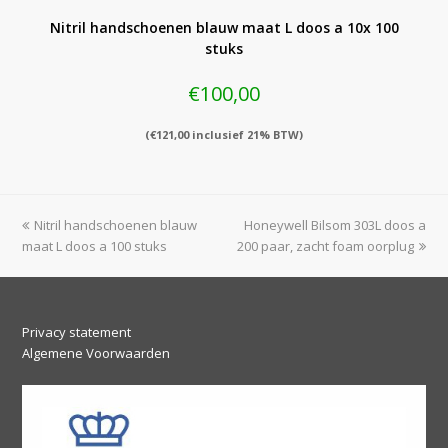
Nitril handschoenen blauw maat L doos a 10x 100
stuks
€
100,00
(
€
121,00
inclusief 21% BTW)
previous
next
Nitril handschoenen blauw
Honeywell Bilsom 303L doos a
post:
post:
maat L doos a 100 stuks
200 paar, zacht foam oorplug
Privacy statement
Algemene Voorwaarden