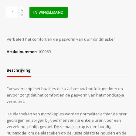
Mask
IN WINKELMAND
strap
/
earsaver
groen
Verbetert het comfort en de pasvorm van uw mondmasker
tbv
mondkapje
Artikelnummer:
100069
aantal
Beschrijving
Earsaver strip met haakjes die u achter uw hoofd kunt doen en
ervoor zorgt dat het comfort en de pasvorm van het mondkapje
verbetert.
De elastieken van mondkapjes worden normaliter achter de oren
gedragen en zorgen bij veel mensen na enkele uren voor een
vervelend, pijnlijk gevoel. Deze mask strap is een handig
hulpmiddel om de elastieken op de juiste plaats te houden en de