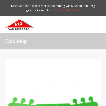
Deze webshop wordt met toestemming van KLS/Van den Berg
geëxploiteerd door
ESE International BV
O
Mo
M
Webshop