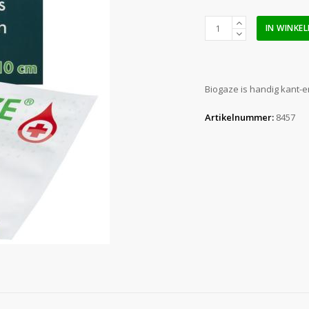
Biogaze
IN WINKE
10
x
10
cm
Biogaze is handig kant-
(10
stuks)
Artikelnummer:
8457
aantal