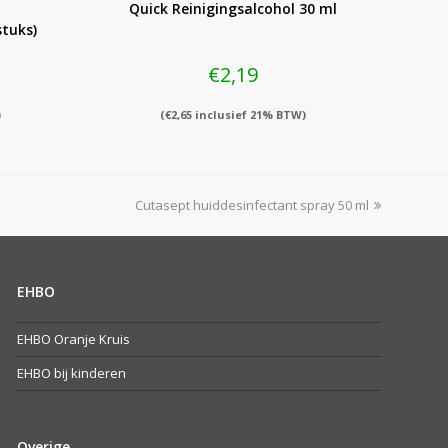
Quick Reinigingsalcohol 30 ml
stuks)
€
2,19
)
(
€
2,65
inclusief 21% BTW)
next
Cutasept huiddesinfectant spray 50 ml
post:
EHBO
EHBO Oranje Kruis
EHBO bij kinderen
Overige