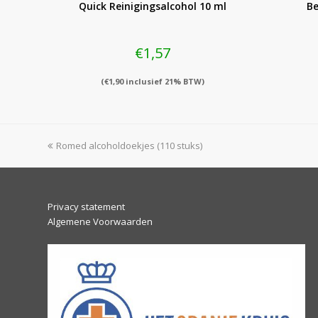
Quick Reinigingsalcohol 10 ml
Be
€
1,57
(
€
1,90
inclusief 21% BTW)
previous
Romed alcoholdoekjes (110 stuks)
post:
Privacy statement
Algemene Voorwaarden