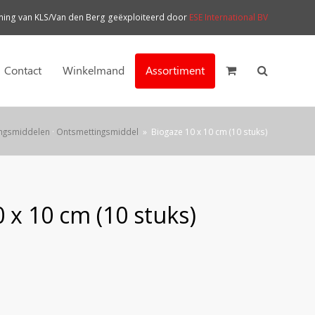
ng van KLS/Van den Berg geëxploiteerd door
ESE International BV
Contact
Winkelmand
Assortiment
ingsmiddelen
·
Ontsmettingsmiddel
»
Biogaze 10 x 10 cm (10 stuks)
 x 10 cm (10 stuks)