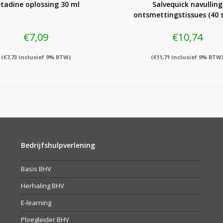
tadine oplossing 30 ml
Salvequick navulling
ontsmettingstissues (40 
€
7,09
€
10,74
(
€
7,73
inclusief 9% BTW)
(
€
11,71
inclusief 9% BTW
Bedrijfshulpverlening
Basis BHV
Herhaling BHV
E-learning
Ploegleider BHV