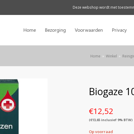
Deze webshop wordt met toestemmi
Home
Bezorging
Voorwaarden
Privacy
Home
»
Winkel
»
Reinig
Biogaze 10
€
12,52
(
€
13,65
inclusief 9% BTW)
Op voorraad