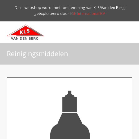
Deze webshop wordt met toestemming van KLS/Van den Berg
geëxploiteerd door
ESE International BV
O
Mo
M
Reinigingsmiddelen