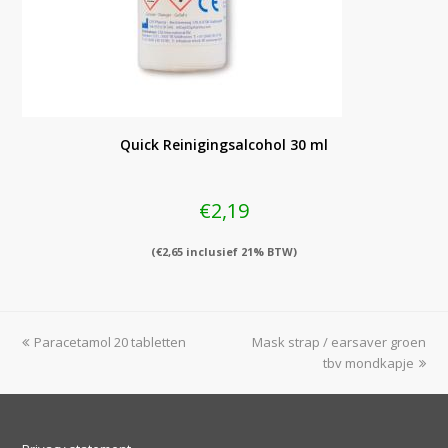
Quick Reinigingsalcohol 30 ml
€
2,19
(
€
2,65
inclusief 21% BTW)
previous
next
Paracetamol 20 tabletten
Mask strap / earsaver groen
post:
post:
tbv mondkapje