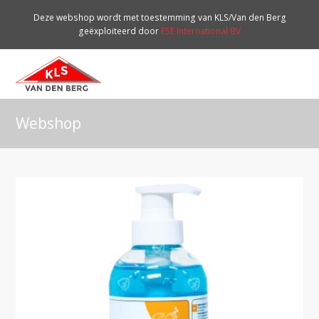
Deze webshop wordt met toestemming van KLS/Van den Berg
geëxploiteerd door
ESE International BV
O
Mo
M
Webshop