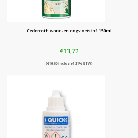
Cederroth wond-en oogvloeistof 150ml
€
13,72
(
€
16,60
inclusief 21% BTW)