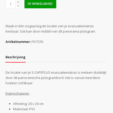
S-
IN WINKELMAND
CAPEPLUS
Panorama
Picto
Sigh
Maak in één oogopslag de locatie van je evacuatiematras
(
kenbaar. Dat kan door middel van dit panorama pictogram.
Dutch
)
Artikelnummer:
PICTOFL
aantal
Beschrijving
De locatie van je S-CAPEPLUS evacuatiematras is meteen duidelijk
door dit panoramische pictogrambord. Het is vanuit meerdere
hoeken zichtbaar.
Eigenschappen
Afmeting: 20 x 20 cm
Materiaal: PVC