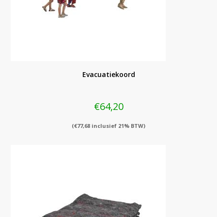
Evacuatiekoord
€
64,20
(
€
77,68
inclusief 21% BTW)