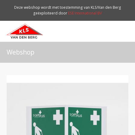
Deze webshop wordt met toestemming van KLS/Van den Berg
geëxploiteerd door
ESE International BV
O
Mo
M
Webshop