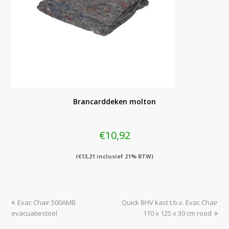
Brancarddeken molton
€
10,92
(
€
13,21
inclusief 21% BTW)
previous
next
Evac Chair 500AMB
Quick BHV kast t.b.v. Evac Chair
post:
post:
evacuatiestoel
110 x 125 x 30 cm rood