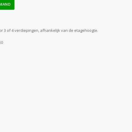
LMAND
or 3 of 4 verdiepingen, afhankelijk van de etagehoogte.
10