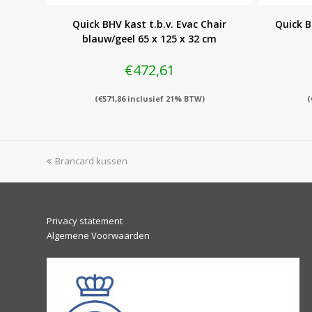
Quick BHV kast t.b.v. Evac Chair
Quick B
blauw/geel 65 x 125 x 32 cm
€
472,61
(
€
571,86
inclusief 21% BTW)
(
previous
Brancard kussen
post:
Privacy statement
Algemene Voorwaarden