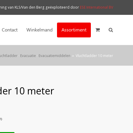
ng van KLS/Van den Berg geëxploiteerd door
ESE International BV
Contact
Winkelmand
Assortiment
uchtladder
·
Evacuatie
·
Evacuatiemiddelen
»
Vluchtladder 10 meter
der 10 meter
W)