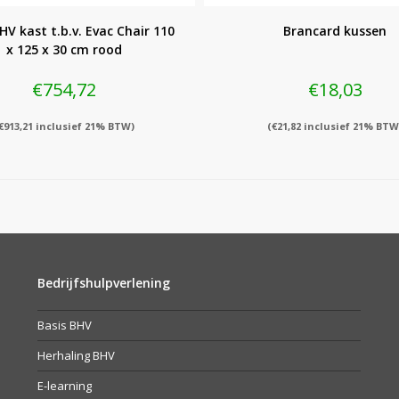
HV kast t.b.v. Evac Chair 110
Brancard kussen
x 125 x 30 cm rood
€
754,72
€
18,03
€
913,21
inclusief 21% BTW)
(
€
21,82
inclusief 21% BTW
Bedrijfshulpverlening
Basis BHV
Herhaling BHV
E-learning