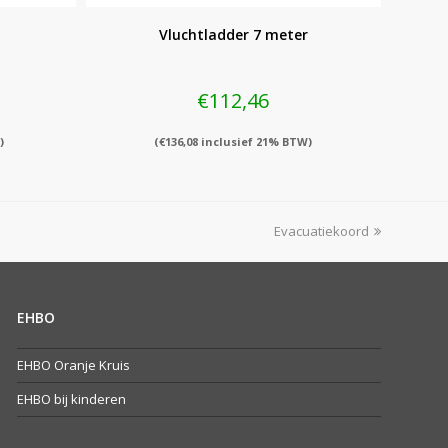
Vluchtladder 7 meter
€
112,46
)
(
€
136,08
inclusief 21% BTW)
next
Evacuatiekoord
post:
EHBO
EHBO Oranje Kruis
EHBO bij kinderen