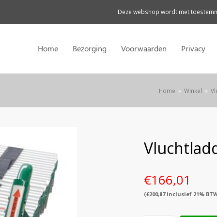
Deze webshop wordt met toestemmi
Home
Bezorging
Voorwaarden
Privacy
Home
»
Winkel
»
Vl
Vluchtlad
€
166,01
(
€
200,87
inclusief 21% BT