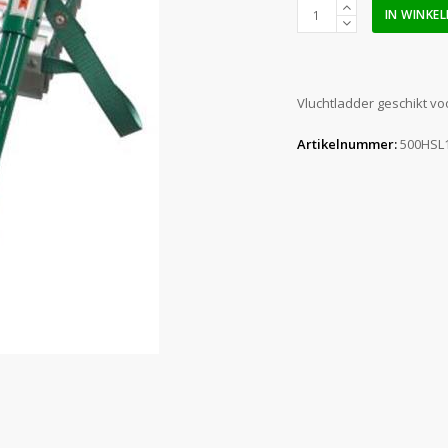
Vluchtladder
IN WINKE
10
meter
aantal
Vluchtladder geschikt vo
Artikelnummer:
500HSL