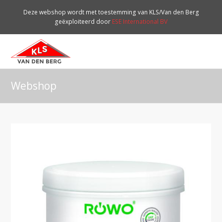
Deze webshop wordt met toestemming van KLS/Van den Berg
geëxploiteerd door
ESE International BV
O
Mo
M
Webshop