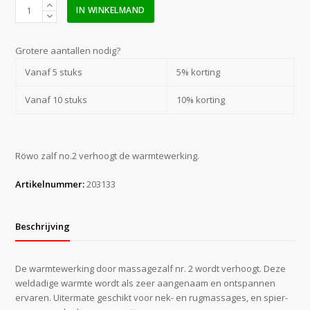
Röwo
IN WINKELMAND
zalf
no.2
(warmte)
Grotere aantallen nodig?
500
Vanaf 5 stuks
5% korting
gr.
aantal
Vanaf 10 stuks
10% korting
Röwo zalf no.2 verhoogt de warmtewerking.
Artikelnummer:
203133
Beschrijving
De warmtewerking door massagezalf nr. 2 wordt verhoogt. Deze
weldadige warmte wordt als zeer aangenaam en ontspannen
ervaren. Uitermate geschikt voor nek- en rugmassages, en spier-