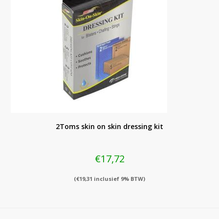
2Toms skin on skin dressing kit
€
17,72
(
€
19,31
inclusief 9% BTW)