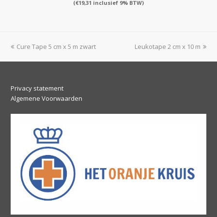
(
€
19,31
inclusief 9% BTW)
previous
next
Cure Tape 5 cm x 5 m zwart
Leukotape 2 cm x 10 m
post:
post:
Privacy statement
Algemene Voorwaarden