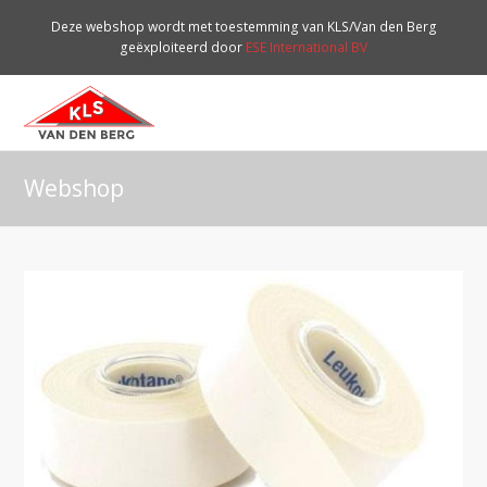
Deze webshop wordt met toestemming van KLS/Van den Berg
geëxploiteerd door
ESE International BV
O
Mo
M
Webshop