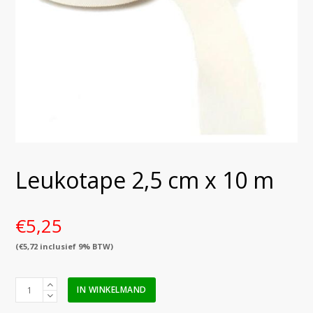
Leukotape 2,5 cm x 10 m
€
5,25
(
€
5,72
inclusief 9% BTW)
Leukotape
IN WINKELMAND
2,5