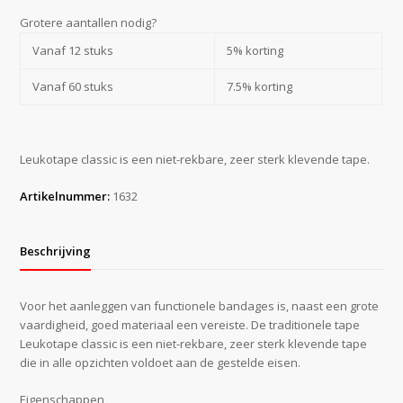
cm
x
Grotere aantallen nodig?
10
Vanaf 12 stuks
5% korting
m
aantal
Vanaf 60 stuks
7.5% korting
Leukotape classic is een niet-rekbare, zeer sterk klevende tape.
Artikelnummer:
1632
Beschrijving
Voor het aanleggen van functionele bandages is, naast een grote
vaardigheid, goed materiaal een vereiste. De traditionele tape
Leukotape classic is een niet-rekbare, zeer sterk klevende tape
die in alle opzichten voldoet aan de gestelde eisen.
Eigenschappen