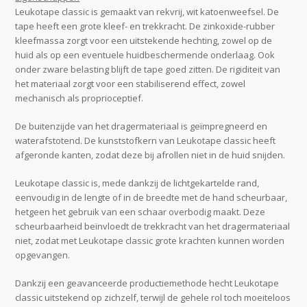
Leukotape classic is gemaakt van rekvrij, wit katoenweefsel. De
tape heeft een grote kleef- en trekkracht. De zinkoxide-rubber
kleefmassa zorgt voor een uitstekende hechting, zowel op de
huid als op een eventuele huidbeschermende onderlaag. Ook
onder zware belasting blijft de tape goed zitten. De rigiditeit van
het materiaal zorgt voor een stabiliserend effect, zowel
mechanisch als proprioceptief.
De buitenzijde van het dragermateriaal is geïmpregneerd en
waterafstotend. De kunststofkern van Leukotape classic heeft
afgeronde kanten, zodat deze bij afrollen niet in de huid snijden.
Leukotape classic is, mede dankzij de lichtgekartelde rand,
eenvoudig in de lengte of in de breedte met de hand scheurbaar,
hetgeen het gebruik van een schaar overbodig maakt. Deze
scheurbaarheid beïnvloedt de trekkracht van het dragermateriaal
niet, zodat met Leukotape classic grote krachten kunnen worden
opgevangen.
Dankzij een geavanceerde productiemethode hecht Leukotape
classic uitstekend op zichzelf, terwijl de gehele rol toch moeiteloos