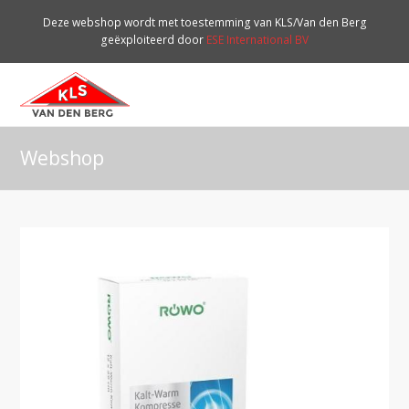
Deze webshop wordt met toestemming van KLS/Van den Berg
geëxploiteerd door
ESE International BV
O
Mo
M
Webshop