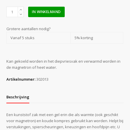
Röwo
IN WINKELMAND
cold/hot
pack
12
Grotere aantallen nodig?
x
Vanaf 5 stuks
5% korting
29
cm
aantal
Kan gekoeld worden in het diepvriesvak en verwarmd worden in
de magnetron of heet water.
Artikelnummer:
302013
Beschrijving
Een kunststof zak met een gel erin die als warmte (ook geschikt
voor magnetron) en koude kompres gebruikt kan worden. Helpt bij
verstuikingen, spierscheuringen, kneuzingen en hoofdpijn etc. U