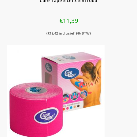
Cure Tape 5 cm x 5 m rood
€
11,39
(
€
12,42
inclusief 9% BTW)