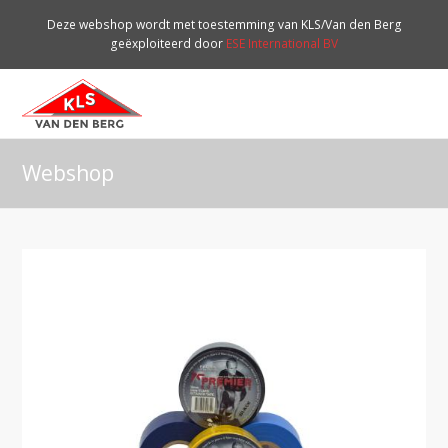
Deze webshop wordt met toestemming van KLS/Van den Berg
geëxploiteerd door
ESE International BV
O
Mo
M
Webshop