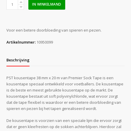
PST
IN WINKELMAND
Kousentape
38
mm
x
Voor een betere doorbloeding van spieren en pezen.
20
m
Artikelnummer:
10950099
wit
aantal
Beschrijving
PST kousentape 38 mm x 20 m van Premier Sock Tape is een
kousentape speciaal ontwikkeld voor voetballers. De kousentape
is de beste en meest gebruikte kousentape op de markt. De
kousentape bestaat uit soft polyvinylchloride, wat ervoor zorgt
dat de tape flexibel is waardoor er een betere doorbloeding van
spieren en pezen bij het tapen gerealiseerd wordt.
De kousentape is voorzien van een speciale lijm die ervoor zorgt
dat er geen kleefresten op de sokken achterblijven. Hierdoor zal