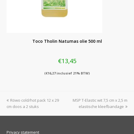
Toco Tholin Natumas olie 500 ml
€
13,45
(
€
16,27
inclusief 21% BTW)
previous
next
Röwo cold/hot pack 12 x 29
MSP T-Elastic wit 7,5 cm x 2,5 m
post:
post:
cm doos a 2 stuks
elastische kleefbandage
Privacy statement