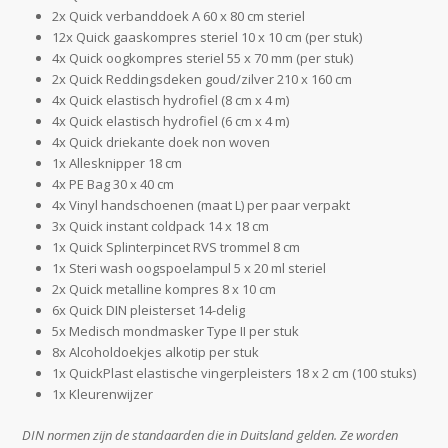
2x Quick verbanddoek A 60 x 80 cm steriel
12x Quick gaaskompres steriel 10 x 10 cm (per stuk)
4x Quick oogkompres steriel 55 x 70 mm (per stuk)
2x Quick Reddingsdeken goud/zilver 210 x 160 cm
4x Quick elastisch hydrofiel (8 cm x 4 m)
4x Quick elastisch hydrofiel (6 cm x 4 m)
4x Quick driekante doek non woven
1x Allesknipper 18 cm
4x PE Bag 30 x 40 cm
4x Vinyl handschoenen (maat L) per paar verpakt
3x Quick instant coldpack 14 x 18 cm
1x Quick Splinterpincet RVS trommel 8 cm
1x Steri wash oogspoelampul 5 x 20 ml steriel
2x Quick metalline kompres 8 x 10 cm
6x Quick DIN pleisterset 14-delig
5x Medisch mondmasker Type II per stuk
8x Alcoholdoekjes alkotip per stuk
1x QuickPlast elastische vingerpleisters 18 x 2 cm (100 stuks)
1x Kleurenwijzer
DIN normen zijn de standaarden die in Duitsland gelden. Ze worden