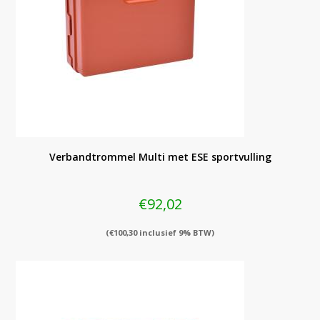
Verbandtrommel Multi met ESE sportvulling
€
92,02
(
€
100,30
inclusief 9% BTW)