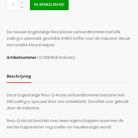
Resc-
IN WINKELMAND
Q-
Assist
first
aid
De nieuwe Engelstalige ResQAssist verbandtrommel met DIN
kit
vulling is uitermate geschikte EHBO koffer voor de industrie. Bevat
Industry
een unieke kleurenwijzer.
DIN
aantal
Artikelnummer:
Q100DIN/E/Industry
Beschrijving
Deze Engelstalige Resc-Q-Assist verbandtrommel Industrie met
DIN vulling is speciaal door ons ontwikkeld. Geschikt voor gebruik
door de industrie.
Resc-Q-Assist beschikt over twee eigenschappen waarmee de
eerste hulpverlener nog sneller en nauwkeuriger wordt: