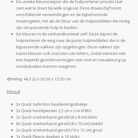
De unieke kleurenwijzer die de hulpverlener precies laat
zien wat te doen bij welk ongeval. Deze draaischijf toont
verschillende verwondingen en de bijbehorende
maatregelen, net als de kleur van de hulpmiddelen die nodig
zijn om passende hulp te bieden.
De kleuren in de verbandtrommel zelf. Deze wijzen de
hulpverlener de weg naar de juiste hulpmiddelen die in de
bijpassende vakken zijn opgeborgen. Deze vakken zijn
naast kleuren ook voorzien van letters, zodat mensen met
een beperkt gezichtsvermogen ook snel en nauwkeurig op
noodsituaties kunnen reageren.
Afmeting: 44,5 (L) x 32 (H) x 15 (D) cm
Inhoud
2x Quick Safe Kiss beademingsdoekje
2x Quick hechtpleister 2,5 cm x 5 m EHBO
2x Quick snelverband gerold (6 x 8 cm) klein
6x Quick snelverband gerold (8 x 10 cm) middel
2x Quick snelverband gerold (10 x 12 cm) groot
1x Quick Fleece doeken a 10 stuks