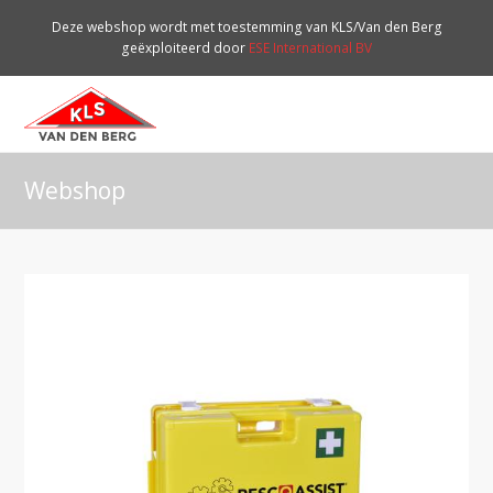
Deze webshop wordt met toestemming van KLS/Van den Berg
geëxploiteerd door
ESE International BV
O
Mo
M
Webshop