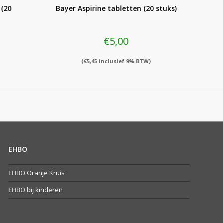
(20
Bayer Aspirine tabletten (20 stuks)
€
5,00
(
€
5,45
inclusief 9% BTW)
EHBO
EHBO Oranje Kruis
EHBO bij kinderen