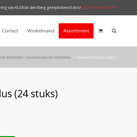
ng van KLS/Van den Berg geëxploiteerd door
ESE International BV
Contact
Winkelmand
Assortiment
che Middelen
·
Farmaceutische middelen
»
Panadol Plus (24 stuks)
us (24 stuks)