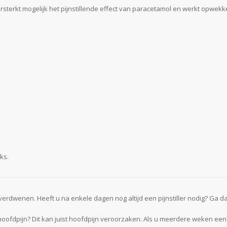
sterkt mogelijk het pijnstillende effect van paracetamol en werkt opwekken
ks.
s verdwenen. Heeft u na enkele dagen nog altijd een pijnstiller nodig? Ga d
ofdpijn? Dit kan juist hoofdpijn veroorzaken. Als u meerdere weken een 