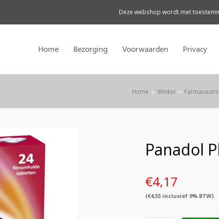
Deze webshop wordt met toestemmi
Home
Bezorging
Voorwaarden
Privacy
Home
»
Winkel
»
Farmaceutis
Panadol Pl
€
4,17
(
€
4,55
inclusief 9% BTW)