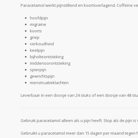
Paracetamol werkt pijnstillend en koortsverlagend. Coffeïne ver
hoofdpijn
migraine
koorts
griep
verkoudheid
keelpijn
bijholteontsteking
middenoorontsteking
spierpijn
gewrichtspijn
menstruatieklachten
Leverbaar in een doosje van 24 stuks of een doosje van 48 stu
Gebruik paracetamol alleen als u pijn heeft. Stop als de pijn i
Gebruikt u paracetamol meer dan 15 dagen per maand tegen ho