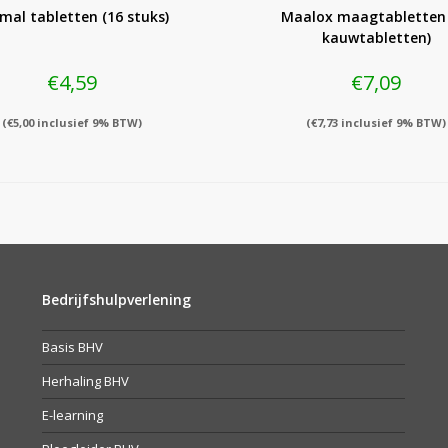
imal tabletten (16 stuks)
Maalox maagtabletten 
kauwtabletten)
€
4,59
€
7,09
(
€
5,00
inclusief 9% BTW)
(
€
7,73
inclusief 9% BTW)
Bedrijfshulpverlening
Basis BHV
Herhaling BHV
E-learning