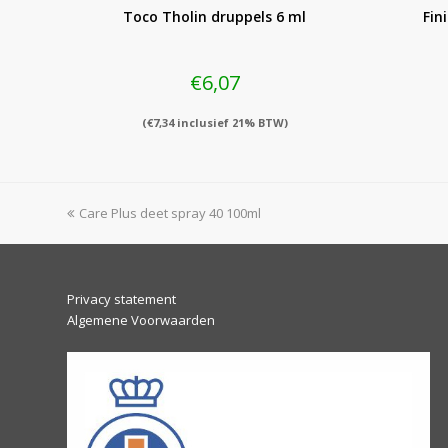
Toco Tholin druppels 6 ml
Fin
€
6,07
(
€
7,34
inclusief 21% BTW)
previous
Care Plus deet spray 40 100ml
post:
Privacy statement
Algemene Voorwaarden