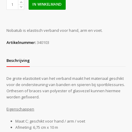
Nobatub
IN WINKELMAND
C
wit
6,75
cm
Nobatub is elastisch verband voor hand, arm en voet.
x
10
Artikelnummer:
340103
m
aantal
Beschrijving
De grote elasticiteit van het verband maakt het materiaal geschikt
voor de ondersteuning van banden en spieren bij sportblessures.
Orthesen of braces van polyester of glasvezel kunnen hiermee
worden gefixeerd.
Eigenschappen
Maat C; geschikt voor hand / arm / voet
Afmeting: 6,75 cm x 10 m