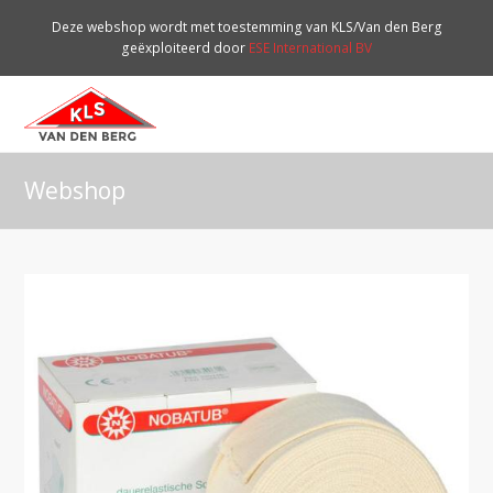
Deze webshop wordt met toestemming van KLS/Van den Berg
geëxploiteerd door
ESE International BV
O
Mo
M
Webshop