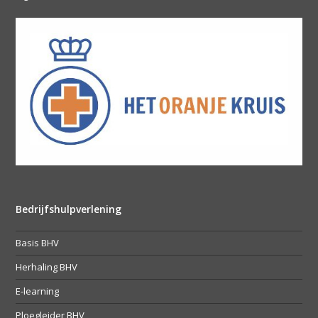
Bedrijfshulpverlening
Basis BHV
Herhaling BHV
E-learning
Ploegleider BHV