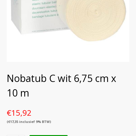
Nobatub C wit 6,75 cm x
10 m
€
15,92
(
€
17,35
inclusief 9% BTW)