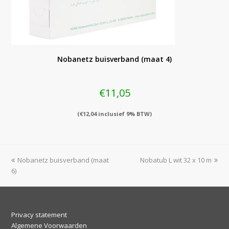
Nobanetz buisverband (maat 4)
€
11,05
(
€
12,04
inclusief 9% BTW)
previous
next
Nobanetz buisverband (maat
Nobatub L wit 32 x 10 m
post:
post:
6)
Privacy statement
Algemene Voorwaarden