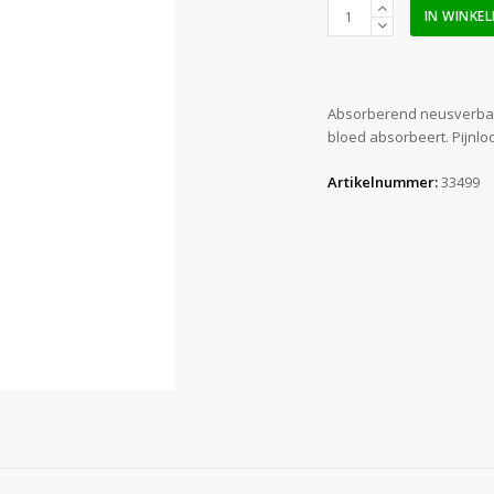
Neustampon
IN WINKE
Merocel
4,5
cm
aantal
Absorberend neusverband 
bloed absorbeert. Pijnlo
Artikelnummer:
33499