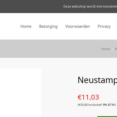
Deze webshop wordt met toestemmi
Home
Bezorging
Voorwaarden
Privacy
Home
»
W
Neustamp
€
11,03
(
€
12,02
inclusief 9% BTW)