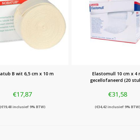
atub B wit 6,5 cm x 10 m
Elastomull 10 cm x 4
gecellofaneerd (20 stu
€
17,87
€
31,58
(
€
19,48
inclusief 9% BTW)
(
€
34,42
inclusief 9% BTW