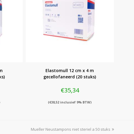
 m
Elastomull 12 cm x 4 m
ks)
gecellofaneerd (20 stuks)
€
35,34
)
(
€
38,52
inclusief 9% BTW)
next
Mueller Neustampons niet steriel a 50 stuks