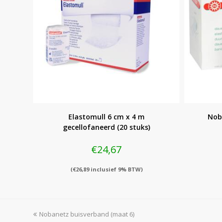
Elastomull 6 cm x 4 m
Nob
gecellofaneerd (20 stuks)
€
24,67
(
€
26,89
inclusief 9% BTW)
previous
Nobanetz buisverband (maat 6)