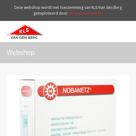
Deze webshop wordt met toestemming van KLS/Van den Berg
geëxploiteerd door
ESE International BV
O
Mo
M
Webshop