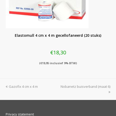
Elastomull 4 cm x 4 m gecellofaneerd (20 stuks)
€
18,30
(
€
19,95
inclusief 9% BTW)
previous
next
Gazofix 4 cm x 4 m
Nobanetz buisverband (maat 6)
post:
post:
Privacy statement