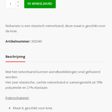
Nobanetz
IN WINKELMAND
buisverband
(maat
4)
aantal
Nobanetz is een elastisch netverband, deze maat is geschikt voor
de knie.
Artikelnummer:
302040
Beschrijving
Met het netverband kunnen wondbedekkingen snel gefixeerd
worden.
Het zeer elastische, zachte netverband is samengesteld uit 79%
polyamide en 21% elastaan.
Eigenschappen
Maat 4; geschikt voor knie