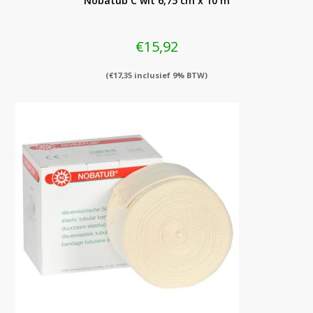
Nobatub C wit 6,75 cm x 10 m
€
15,92
(
€
17,35
inclusief 9% BTW)