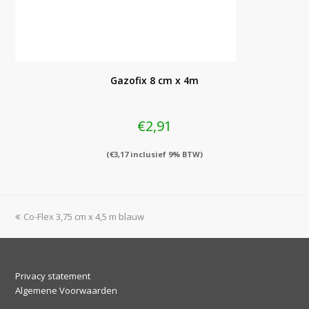
Gazofix 8 cm x 4m
€
2,91
(
€
3,17
inclusief 9% BTW)
previous
Co-Flex 3,75 cm x 4,5 m blauw
post:
Privacy statement
Algemene Voorwaarden