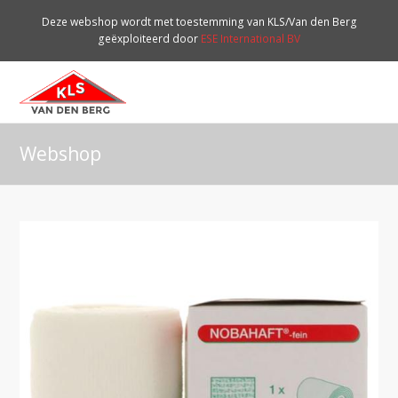
Deze webshop wordt met toestemming van KLS/Van den Berg
geëxploiteerd door
ESE International BV
O
Mo
M
Webshop