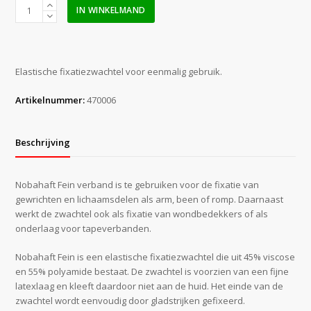
Nobahaft
IN WINKELMAND
fein
6
cm
x
Elastische fixatiezwachtel voor eenmalig gebruik.
4
m
Artikelnummer:
470006
per
rol
aantal
Beschrijving
Nobahaft Fein verband is te gebruiken voor de fixatie van
gewrichten en lichaamsdelen als arm, been of romp. Daarnaast
werkt de zwachtel ook als fixatie van wondbedekkers of als
onderlaag voor tapeverbanden.
Nobahaft Fein is een elastische fixatiezwachtel die uit 45% viscose
en 55% polyamide bestaat. De zwachtel is voorzien van een fijne
latexlaag en kleeft daardoor niet aan de huid. Het einde van de
zwachtel wordt eenvoudig door gladstrijken gefixeerd.