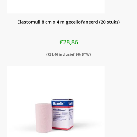
Elastomull 8 cm x 4 m gecellofaneerd (20 stuks)
€
28,86
(
€
31,46
inclusief 9% BTW)