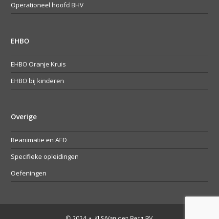
Operationeel hoofd BHV
EHBO
EHBO Oranje Kruis
EHBO bij kinderen
Overige
Reanimatie en AED
Specifieke opleidingen
Oefeningen
© 2024 • KLS/Van den Berg BV.