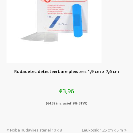
Rudadetec detecteerbare pleisters 1,9 cm x 7,6 cm
€
3,96
(
€
4,32
inclusief 9% BTW)
previous
next
Noba Rudavlies steriel 10 x 8
Leukosilk 1,25 cm x 5 m