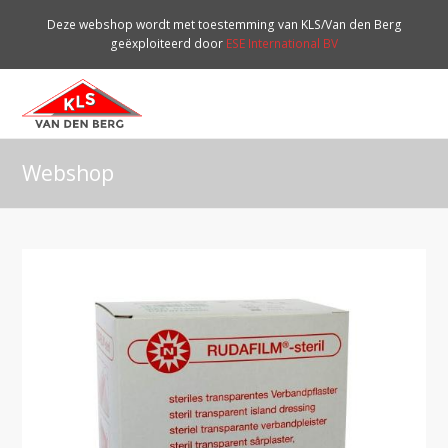
Deze webshop wordt met toestemming van KLS/Van den Berg
geëxploiteerd door
ESE International BV
O
Mo
M
Webshop