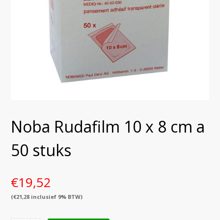
Noba Rudafilm 10 x 8 cm a
50 stuks
€
19,52
(
€
21,28
inclusief 9% BTW)