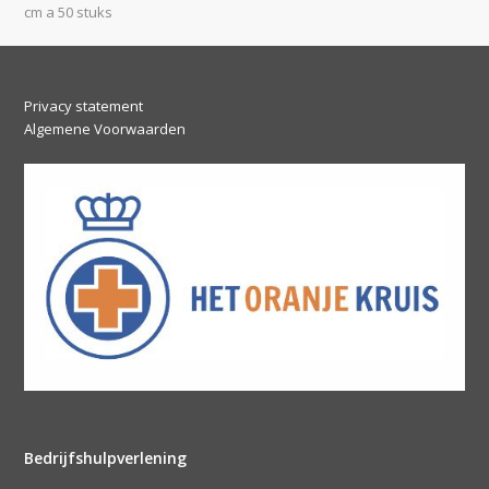
post:
post:
cm a 50 stuks
Privacy statement
Algemene Voorwaarden
Bedrijfshulpverlening