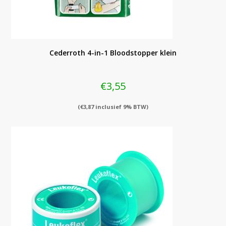
Cederroth 4-in-1 Bloodstopper klein
€
3,55
(
€
3,87
inclusief 9% BTW)