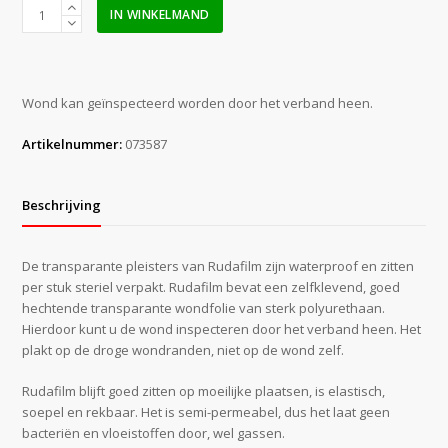
Noba
IN WINKELMAND
Rudafilm
10
x
8
Wond kan geïnspecteerd worden door het verband heen.
cm
a
Artikelnummer:
073587
50
stuks
aantal
Beschrijving
De transparante pleisters van Rudafilm zijn waterproof en zitten
per stuk steriel verpakt. Rudafilm bevat een zelfklevend, goed
hechtende transparante wondfolie van sterk polyurethaan.
Hierdoor kunt u de wond inspecteren door het verband heen. Het
plakt op de droge wondranden, niet op de wond zelf.
Rudafilm blijft goed zitten op moeilijke plaatsen, is elastisch,
soepel en rekbaar. Het is semi-permeabel, dus het laat geen
bacteriën en vloeistoffen door, wel gassen.