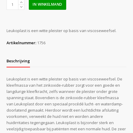
Leukoplast
IN WINKELMAND
Hospital
1,25
cm
x
Leukoplast is een witte pleister op basis van viscoseweefsel.
9,2
m
Artikelnummer:
1756
aantal
Beschrijving
Leukoplast is een witte pleister op basis van viscoseweefsel. De
kleefmassa van het zinkoxide-rubber zorgt voor een goede en
langdurige kleefkracht, zelfs wanneer de pleister onder grote
spanning staat. Bovendien is de zinkoxide-rubber kleefmassa
van Leukoplast door een speciaal procédé lucht- en waterdamp-
doorlatend gemaakt. Hierdoor wordt een luchtdichte afsluiting
voorkomen, verweekt de huid niet en worden andere
huidirritaties tegengegaan. Leukoplast is bijzonder sterk en
veelzijdig toepasbaar bij patiënten met een normale huid. De zeer