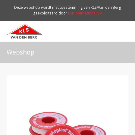
Deze webshop wordt met toestemming van KLS/Van den Berg
geëxploiteerd door
ESE International BV
O
Mo
M
Webshop