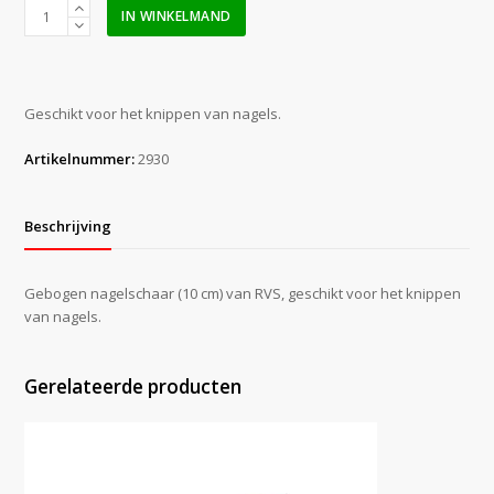
Nagelschaar
IN WINKELMAND
gebogen
10
cm
aantal
Geschikt voor het knippen van nagels.
Artikelnummer:
2930
Beschrijving
Gebogen nagelschaar (10 cm) van RVS, geschikt voor het knippen
van nagels.
Gerelateerde producten