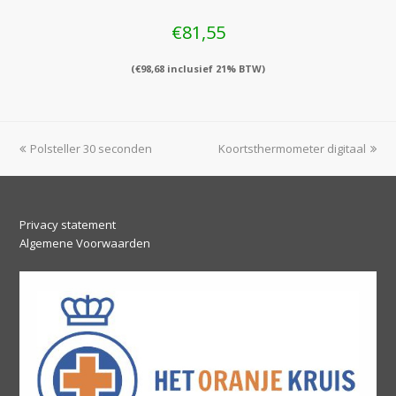
€
81,55
(
€
98,68
inclusief 21% BTW)
previous
next
Polsteller 30 seconden
Koortsthermometer digitaal
post:
post:
Privacy statement
Algemene Voorwaarden