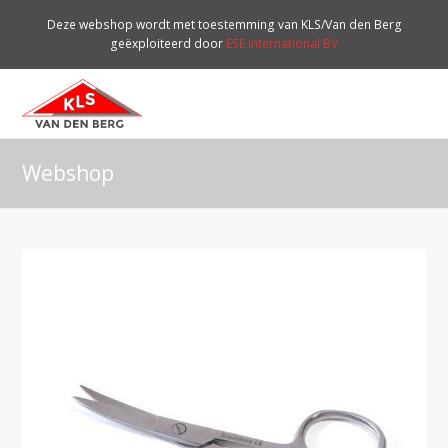
Deze webshop wordt met toestemming van KLS/Van den Berg
geëxploiteerd door
ESE International BV
O
Mo
M
Webshop