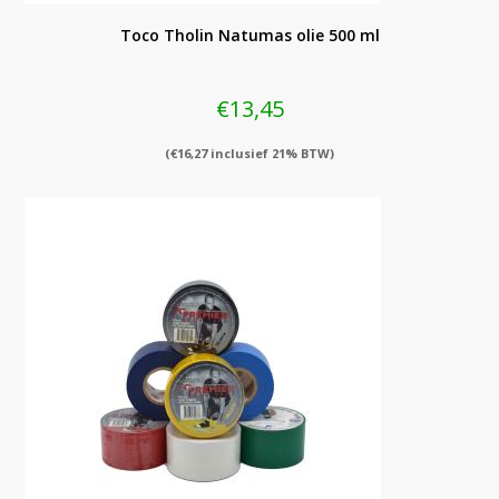
Toco Tholin Natumas olie 500 ml
€
13,45
(
€
16,27
inclusief 21% BTW)