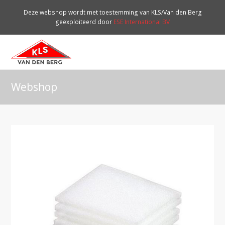
Deze webshop wordt met toestemming van KLS/Van den Berg
geëxploiteerd door
ESE International BV
O
Mo
M
Webshop