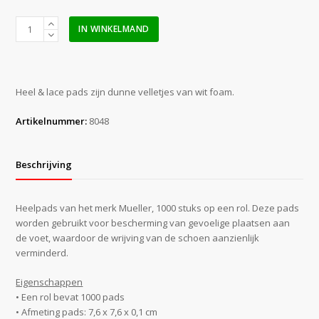
Mueller
IN WINKELMAND
Heelpads
op
rol
a
Heel & lace pads zijn dunne velletjes van wit foam.
1000
stuks
Artikelnummer:
8048
aantal
Beschrijving
Heelpads van het merk Mueller, 1000 stuks op een rol. Deze pads
worden gebruikt voor bescherming van gevoelige plaatsen aan
de voet, waardoor de wrijving van de schoen aanzienlijk
verminderd.
Eigenschappen
• Een rol bevat 1000 pads
• Afmeting pads: 7,6 x 7,6 x 0,1 cm