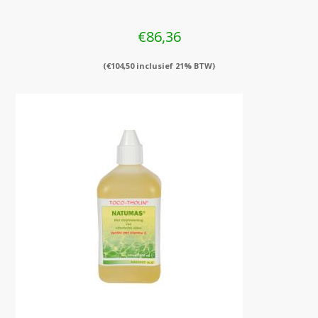
€
86,36
(
€
104,50
inclusief 21% BTW)