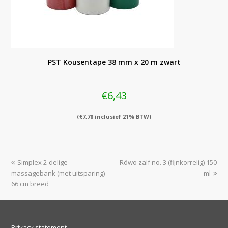
PST Kousentape 38 mm x 20 m zwart
€
6,43
(
€
7,78
inclusief 21% BTW)
previous
next
Simplex 2-delige
Röwo zalf no. 3 (fijnkorrelig) 150
post:
post:
massagebank (met uitsparing)
ml
66 cm breed
Privacy statement