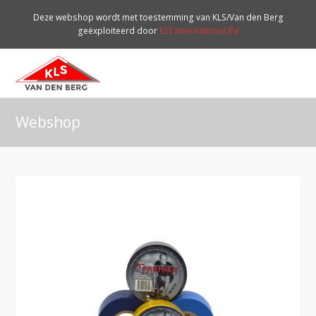
Deze webshop wordt met toestemming van KLS/Van den Berg
geëxploiteerd door
ESE International BV
O
Mo
M
Webshop