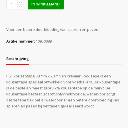
PST
IN WINKELMAND
Kousentape
38
mm
x
Voor een betere doorbloeding van spieren en pezen.
20
m
Artikelnummer:
10950089
zwart
aantal
Beschrijving
PST kousentape 38 mm x 20 m van Premier Sock Tape is een
kousentape speciaal ontwikkeld voor voetballers. De kousentape
is de beste en meest gebruikte kousentape op de markt. De
kousentape bestaat uit soft polyvinylchloride, wat ervoor zorgt
dat de tape flexibel is, waardoor er een betere doorbloeding van
spieren en pezen bij het tapen gerealiseerd wordt.