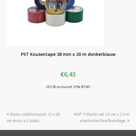
PST Kousentape 38 mm x 20 m donkerblauw
€
6,43
(
€
7,78
inclusief 21% BTW)
previous
next
Röwo cold/hot pack 12 x 29
MSP T-Elastic wit 7,5 cm x 2,5 m
post:
post:
cm doos a 2 stuks
elastische kleefbandage