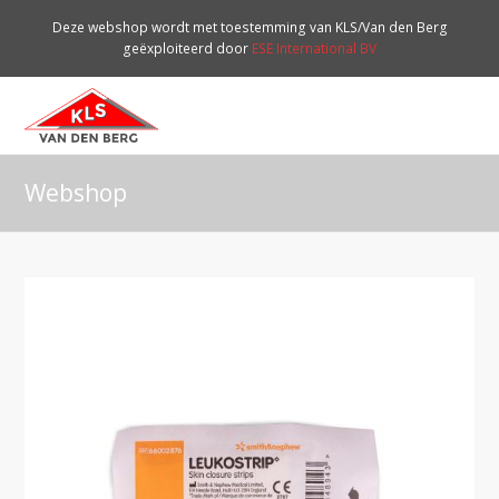
Deze webshop wordt met toestemming van KLS/Van den Berg
geëxploiteerd door
ESE International BV
O
Mo
M
Webshop