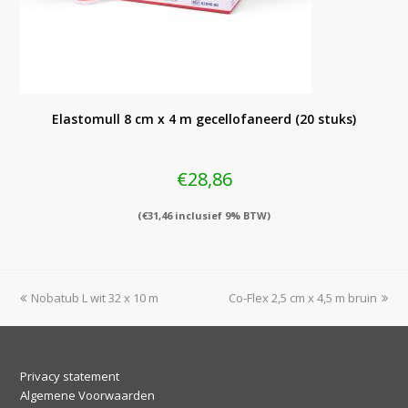
Elastomull 8 cm x 4 m gecellofaneerd (20 stuks)
€
28,86
(
€
31,46
inclusief 9% BTW)
previous
next
Nobatub L wit 32 x 10 m
Co-Flex 2,5 cm x 4,5 m bruin
post:
post:
Privacy statement
Algemene Voorwaarden