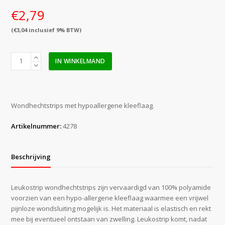
€
2,79
(
€
3,04
inclusief 9% BTW)
Leukostrip
IN WINKELMAND
4
x
38
mm
Wondhechtstrips met hypoallergene kleeflaag.
(8
stuks)
Artikelnummer:
4278
aantal
Beschrijving
Leukostrip wondhechtstrips zijn vervaardigd van 100% polyamide
voorzien van een hypo-allergene kleeflaag waarmee een vrijwel
pijnloze wondsluiting mogelijk is. Het materiaal is elastisch en rekt
mee bij eventueel ontstaan van zwelling. Leukostrip komt, nadat