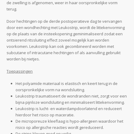
de zwelling is afgenomen, weer in haar oorspronkelijke vorm
terug.
Door hechtingen op de derde postoperatieve dag te vervangen
door een wondhechting met Leukostrip, wordt de littekenvorming
op de plaats van de insteekopening geminimaliseerd zodat een
ontsierend ritssluiting effect zoveel mogelijk kan worden
voorkomen. Leukostrip kan ook gecombineerd worden met
subcutane of intracutane hechtingen of als aanvulling gebruikt
worden bij nietjes.
Toepassingen
Het polyamide materiaal is elastisch en keert terug in de
oorspronkelijke vorm na wondsluiting.
Leukostrip traumatiseert de wondranden niet, zorgt voor een
bijna pijnloze wondsluiting en minimaliseert littekenvorming.
Leukostrip is lucht- en waterdampdoorlatend en reduceert
hierdoor het risico op maceratie.
De microporeuze kleeflaag is hypo-allergeen waardoor het
risico op allergische reacties wordt gereduceerd.
De strips kleven goed en veilig.