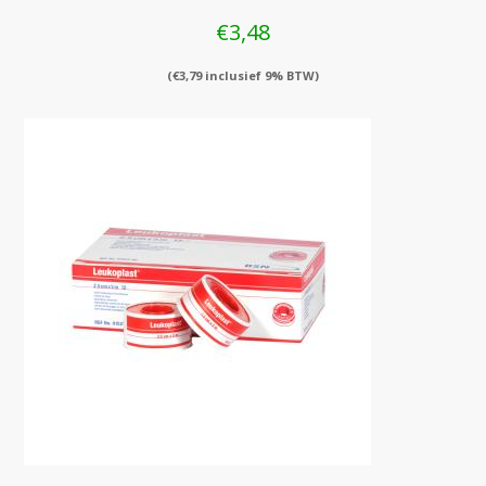
€
3,48
(
€
3,79
inclusief 9% BTW)