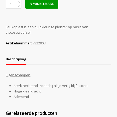
Leukoplast
IN WINKELMAND
strong
6
cm
x
Leukoplast is een huidkleurige pleister op basis van
1
viscoseweefsel.
m
aantal
Artikelnummer:
7322008
Beschrijving
Eigenschappen
Sterk hechtend, zodat hij altijd veilig blijft zitten
Hoge kleefkracht
Ademend
Gerelateerde producten