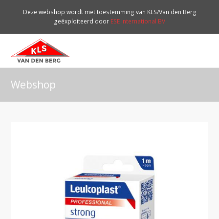
Deze webshop wordt met toestemming van KLS/Van den Berg
geëxploiteerd door
ESE International BV
O
Mo
M
Webshop