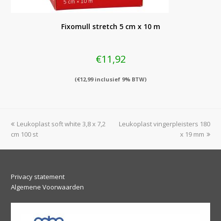
Fixomull stretch 5 cm x 10 m
€
11,92
(
€
12,99
inclusief 9% BTW)
previous
next
Leukoplast soft white 3,8 x 7,2
Leukoplast vingerpleisters 180
post:
post:
cm 100 st
x 19 mm
Privacy statement
Algemene Voorwaarden