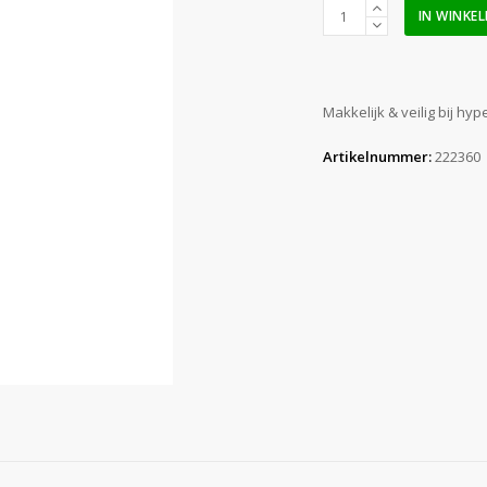
Hyperfree
IN WINKE
aantal
Makkelijk & veilig bij hype
Artikelnummer:
222360