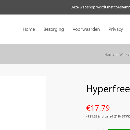
Deze webshop wordt met toestemmi
Home
Bezorging
Voorwaarden
Privacy
Home
»
Winke
Hyperfree
€
17,79
(
€
21,53
inclusief 21% BTW