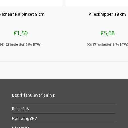
eilchenfeld pincet 9 cm
Allesknipper 18 cm
€
1,59
€
5,68
(
€
1,92
inclusief 21% BTW)
(
€
6,87
inclusief 21% BTW
Bedrijfshulpverlening
Basis BHV
Herhaling BHV