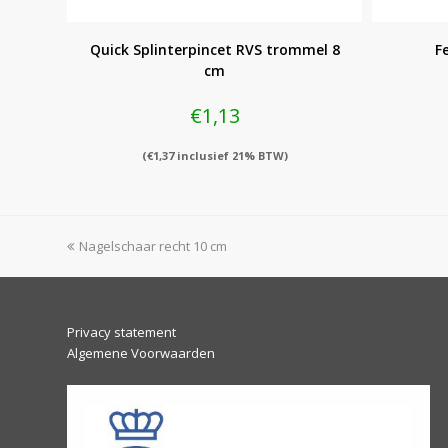
Quick Splinterpincet RVS trommel 8
F
cm
€
1,13
(
€
1,37
inclusief 21% BTW)
previous
Nagelschaar recht 10 cm
post:
Privacy statement
Algemene Voorwaarden