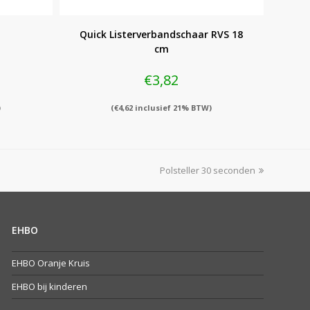
Quick Listerverbandschaar RVS 18
cm
€
3,82
)
(
€
4,62
inclusief 21% BTW)
next
Polsteller 30 seconden
post:
EHBO
EHBO Oranje Kruis
EHBO bij kinderen