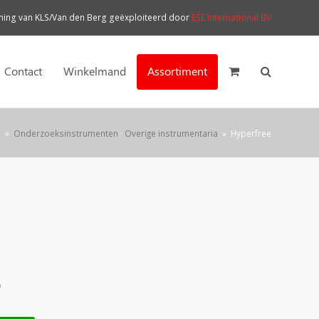
ng van KLS/Van den Berg geëxploiteerd door
ESE International BV
Contact
Winkelmand
Assortiment
l
»
Onderzoeksinstrumenten
·
Overige instrumentaria
»
Hyperfree
)