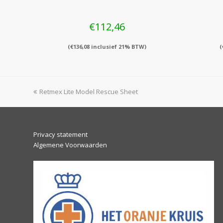
€
112,46
(
€
136,08
inclusief 21% BTW)
(
previous
Retmex Lite Model Rescue Sheet
post:
Privacy statement
Algemene Voorwaarden