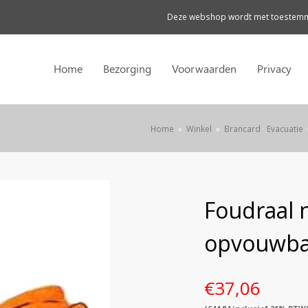
Deze webshop wordt met toestemmi
Home
Bezorging
Voorwaarden
Privacy
Home
»
Winkel
»
Brancard
·
Evacuatie
Foudraal 
opvouwba
€
37,06