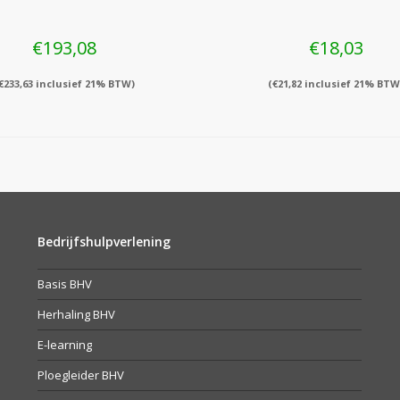
€
193,08
€
18,03
€
233,63
inclusief 21% BTW)
(
€
21,82
inclusief 21% BTW
Bedrijfshulpverlening
Basis BHV
Herhaling BHV
E-learning
Ploegleider BHV