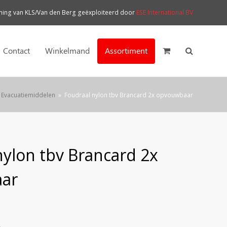
ng van KLS/Van den Berg geëxploiteerd door
ESE International BV
Contact
Winkelmand
Assortiment
·
Evacuatiemiddelen
»
Foudraal nylon tbv Brancard 2x opvouwbaar
nylon tbv Brancard 2x
ar