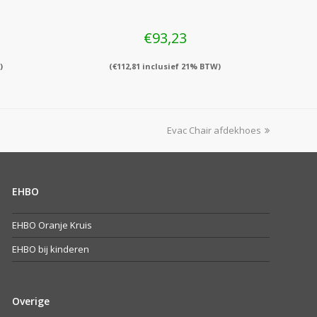
€
93,23
)
(
€
112,81
inclusief 21% BTW)
next
Evac Chair afdekhoes
post:
EHBO
EHBO Oranje Kruis
EHBO bij kinderen
Overige