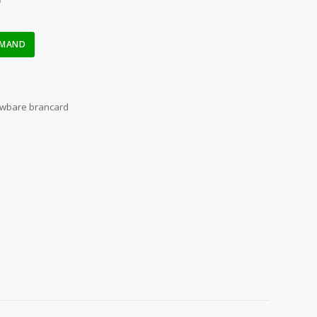
)
LMAND
wbare brancard